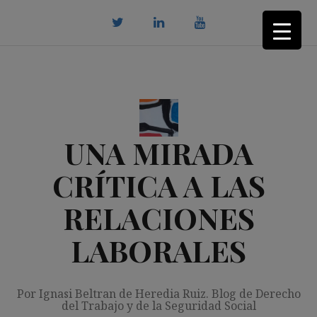
Saltar
al
contenido
twitter
Linkedin
youtube
UNA MIRADA
CRÍTICA A LAS
RELACIONES
LABORALES
Por Ignasi Beltran de Heredia Ruiz. Blog de Derecho
del Trabajo y de la Seguridad Social