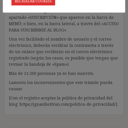
RECHAZAR COOKIES
La suscripción es totalmente GRATUITA y tramitarla
solo lleva unos segundos a través, indistintamente, del
apartado «SUSCRIPCIÓN» que aparece en la barra de
MENÚ; o bien, en la barra lateral, a través del «ACCESO
PARA SUSCRIBIRSE AL BLOG».
Una vez facilitado el nombre de usuario y el correo
electrónico, deberán verificar la contraseña a través
de un enlace que recibirán en el correo electrónico
registrado (según los casos, es posible que tengan que
revisar la bandeja de «Spam»).
Más de 11.500 personas ya se han suscrito.
Lamento los inconvenientes que este trámite pueda
causar.
[Con el registro aceptas la política de privacidad del
blog: https://ignasibeltran.com/politica-de-privacidad/]