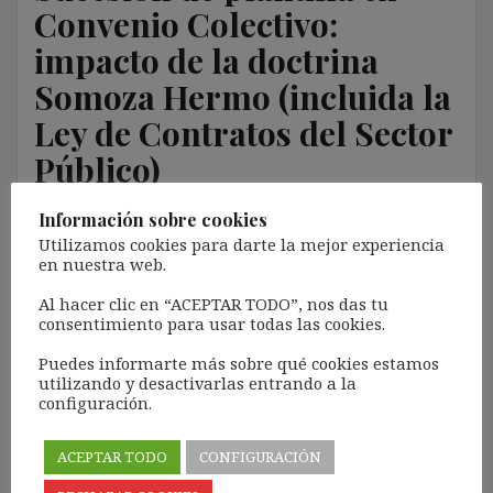
Convenio Colectivo:
impacto de la doctrina
Somoza Hermo (incluida la
Ley de Contratos del Sector
Público)
Información sobre cookies
16 julio, 2018
ibdehere
Comentarios Jurisprudencia
Utilizamos cookies para darte la mejor experiencia
Nota:
en nuestra web.
El propósito de este blog es compartir contenido de
Al hacer clic en “ACEPTAR TODO”, nos das tu
forma totalmente GRATUITA.
consentimiento para usar todas las cookies.
La proliferación de empresas que utilizan la
Puedes informarte más sobre qué cookies estamos
Inteligencia Artificial Generativa (IAG) con ánimo de
utilizando y desactivarlas entrando a la
configuración.
lucro y que se apropian del contenido de terceros sin
ningún respeto por los derechos de autor, me ha
llevado a restringir el contenido del blog únicamente
ACEPTAR TODO
CONFIGURACIÓN
a las personas SUSCRITAS.