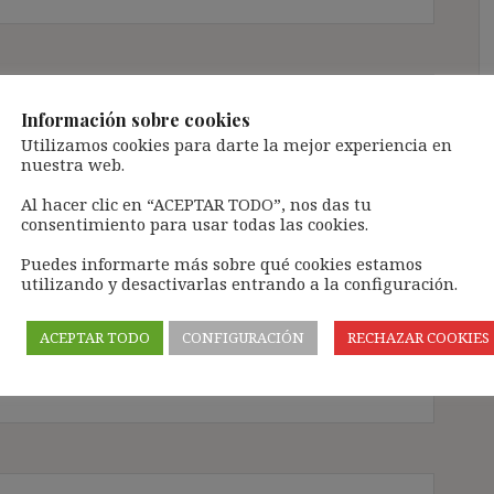
Información sobre cookies
(biológico)?
Utilizamos cookies para darte la mejor experiencia en
nuestra web.
n
Al hacer clic en “ACEPTAR TODO”, nos das tu
consentimiento para usar todas las cookies.
un conjunto ordenado y finito de operaciones que
Puedes informarte más sobre qué cookies estamos
 Es (siguiendo con la misma autora),
utilizando y desactivarlas entrando a la configuración.
lógicas que muestran cómo realizar una tarea de
la receta de un pastel es un algoritmo, como lo es
ACEPTAR TODO
CONFIGURACIÓN
RECHAZAR COOKIES
le a un […]