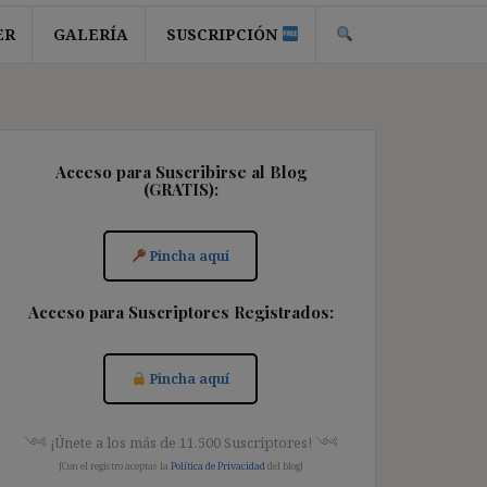
ER
GALERÍA
SUSCRIPCIÓN
Acceso para Suscribirse al Blog
(GRATIS):
Pincha aquí
Acceso para Suscriptores Registrados:
Pincha aquí
༺ ¡Únete a los más de 11.500 Suscriptores! ༺
[Con el registro aceptas la
Política de Privacidad
del blog]