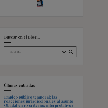
Buscar en el Blog…
Últimas entradas
Empleo público temporal: las
reacciones jurisdiccionales al asunto
Obadal en 10 criterios interpretativos