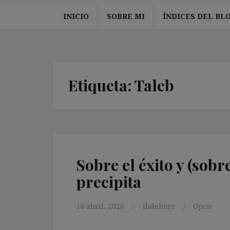
INICIO
SOBRE MI
ÍNDICES DEL BL
Etiqueta:
Taleb
Sobre el éxito y (sobr
precipita
18 abril, 2020
ibdehere
Open