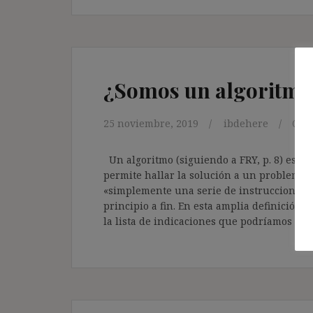
¿Somos un algoritmo 
25 noviembre, 2019
ibdehere
Ope
Un algoritmo (siguiendo a FRY, p. 8) es «
permite hallar la solución a un problema».
«simplemente una serie de instrucciones 
principio a fin. En esta amplia definición, 
la lista de indicaciones que podríamos dar