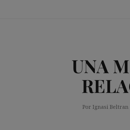
Saltar
al
contenido
UNA M
RELA
Por Ignasi Beltran