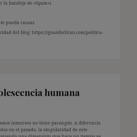
ar la bandeja de «Spam»).
te pueda causar.
cidad del blog: https://ignasibeltran.com/politica-
solescencia humana
tamos inmersos no tiene parangón. A diferencia
dos en el pasado, la singularidad de este
umiendo una dimensión que hace un tiempo se