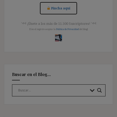
Pincha aquí
༺ ¡Únete a los más de 11.500 Suscriptores! ༺
[Con el registro aceptas la
Política de Privacidad
del blog]
Buscar en el Blog…