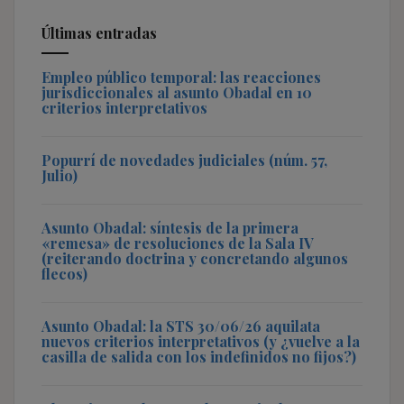
Últimas entradas
Empleo público temporal: las reacciones
jurisdiccionales al asunto Obadal en 10
criterios interpretativos
Popurrí de novedades judiciales (núm. 57,
Julio)
Asunto Obadal: síntesis de la primera
«remesa» de resoluciones de la Sala IV
(reiterando doctrina y concretando algunos
flecos)
Asunto Obadal: la STS 30/06/26 aquilata
nuevos criterios interpretativos (y ¿vuelve a la
casilla de salida con los indefinidos no fijos?)