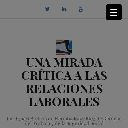
Saltar
al
contenido
twitter
Linkedin
youtube
UNA MIRADA
CRÍTICA A LAS
RELACIONES
LABORALES
Por Ignasi Beltran de Heredia Ruiz. Blog de Derecho
del Trabajo y de la Seguridad Social