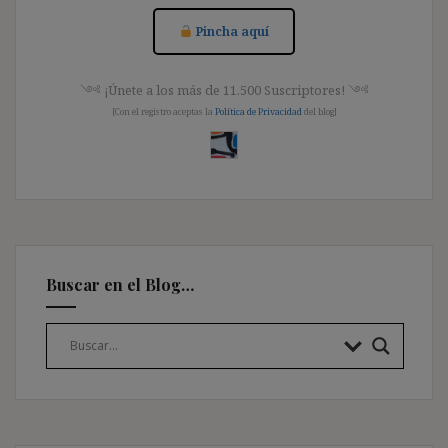
Pincha aquí
༺ ¡Únete a los más de 11.500 Suscriptores! ༺
[Con el registro aceptas la
Política de Privacidad
del blog]
Buscar en el Blog…