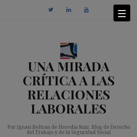
Saltar
al
contenido
twitter
Linkedin
youtube
UNA MIRADA
CRÍTICA A LAS
RELACIONES
LABORALES
Por Ignasi Beltran de Heredia Ruiz. Blog de Derecho
del Trabajo y de la Seguridad Social