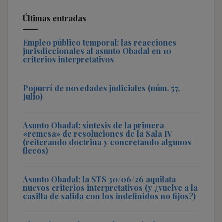
Últimas entradas
Empleo público temporal: las reacciones
jurisdiccionales al asunto Obadal en 10
criterios interpretativos
Popurrí de novedades judiciales (núm. 57,
Julio)
Asunto Obadal: síntesis de la primera
«remesa» de resoluciones de la Sala IV
(reiterando doctrina y concretando algunos
flecos)
Asunto Obadal: la STS 30/06/26 aquilata
nuevos criterios interpretativos (y ¿vuelve a la
casilla de salida con los indefinidos no fijos?)