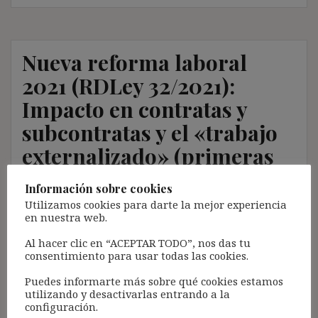
Nueva reforma laboral
2021 (RDLey 32/2021):
Impacto en contratas y
subcontratas y el «trabajo
externalizado» (primeras
valoraciones sobre los
Información sobre cookies
nuevos arts. 42.6, 84.2, 15 y
Utilizamos cookies para darte la mejor experiencia
en nuestra web.
16 ET)
Al hacer clic en “ACEPTAR TODO”, nos das tu
consentimiento para usar todas las cookies.
29 diciembre, 2021
ibdehere
Comentarios Jurisprudencia
Puedes informarte más sobre qué cookies estamos
Nota:
utilizando y desactivarlas entrando a la
configuración.
El propósito de este blog es compartir contenido de