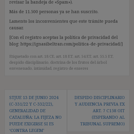
revisar la bandeja de «Spam»).
Más de 11.500 personas ya se han suscrito.
Lamento los inconvenientes que este trámite pueda
causar.
[Con el registro aceptas la política de privacidad del
blog: https://ignasibeltran.com/politica-de-privacidad/]
Etiquetado con
art. 18 CE
,
art. 18 ET
,
art. 54 ET
,
art. 55.5 ET
,
despido disciplinario
,
doctrina de los frutos del árbol
envenenado
,
intimidad
,
registro de enseres
Navegación
STJUE 13 DE JUNIO 2024
DESPIDO DISCIPLINARIO
de
(C‑331/22 Y C‑332/22),
Y AUDIENCIA PREVIA EX
entradas
GENERALIDAD DE
ART. 7 C158 OIT
CATALUÑA: LA FIJEZA NO
(ESPERANDO AL
PUEDE EXIGIRSE SI ES
TRIBUNAL SUPREMO)
‘CONTRA LEGEM’