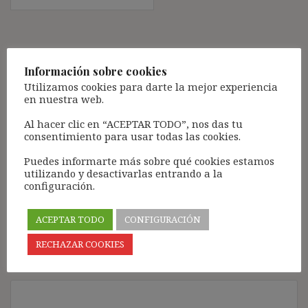
Deja una respuesta
Información sobre cookies
Tu dirección de correo electrónico no será publicada.
Los
Utilizamos cookies para darte la mejor experiencia
campos obligatorios están marcados con
*
en nuestra web.
Comentario
*
Al hacer clic en “ACEPTAR TODO”, nos das tu
consentimiento para usar todas las cookies.
Puedes informarte más sobre qué cookies estamos
utilizando y desactivarlas entrando a la
configuración.
ACEPTAR TODO
CONFIGURACIÓN
RECHAZAR COOKIES
Nombre
*