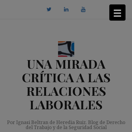
Saltar
al
contenido
twitter
Linkedin
youtube
UNA MIRADA
CRÍTICA A LAS
RELACIONES
LABORALES
Por Ignasi Beltran de Heredia Ruiz. Blog de Derecho
del Trabajo y de la Seguridad Social