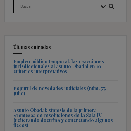
Últimas entradas
Empleo público temporal: las reacciones
jurisdiccionales al asunto Obadal en 10
criterios interpretativos
Popurrí de novedades judiciales (núm. 57,
Julio)
Asunto Obadal: síntesis de la primera
«remesa» de resoluciones de la Sala IV
(reiterando doctrina y concretando algunos
flecos)