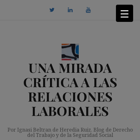
Saltar
al
contenido
twitter
Linkedin
youtube
UNA MIRADA
CRÍTICA A LAS
RELACIONES
LABORALES
Por Ignasi Beltran de Heredia Ruiz. Blog de Derecho
del Trabajo y de la Seguridad Social