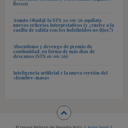
flecos)
Asunto Obadal: la STS 30/06/26 aquilata
nuevos criterios interpretativos (y ¿vuelve a la
casilla de salida con los indefinidos no fijos?)
Absentismo y devengo de premio de
continuidad, en forma de más días de
descanso (STS 16/06/26)
Inteligencia artificial y la nueva versión del
«hombre-masa»
© Ignasi Beltran de Heredia Ruiz. |
Aviso legal
|