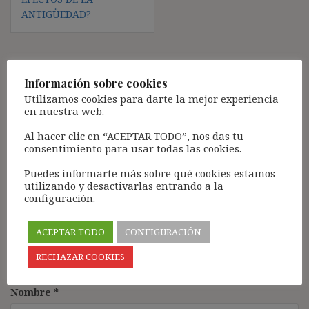
ANTIGÜEDAD?
Deja una respuesta
Información sobre cookies
Utilizamos cookies para darte la mejor experiencia
Tu dirección de correo electrónico no será publicada.
Los
en nuestra web.
campos obligatorios están marcados con
*
Al hacer clic en “ACEPTAR TODO”, nos das tu
Comentario
*
consentimiento para usar todas las cookies.
Puedes informarte más sobre qué cookies estamos
utilizando y desactivarlas entrando a la
configuración.
ACEPTAR TODO
CONFIGURACIÓN
RECHAZAR COOKIES
Nombre
*