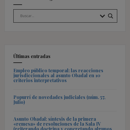
Últimas entradas
Empleo público temporal: las reacciones
jurisdiccionales al asunto Obadal en 10
criterios interpretativos
Popurrí de novedades judiciales (núm. 57,
Julio)
Asunto Obadal: síntesis de la primera
«remesa» de resoluciones de la Sala IV
(reiterando doctrina y concretando algunos