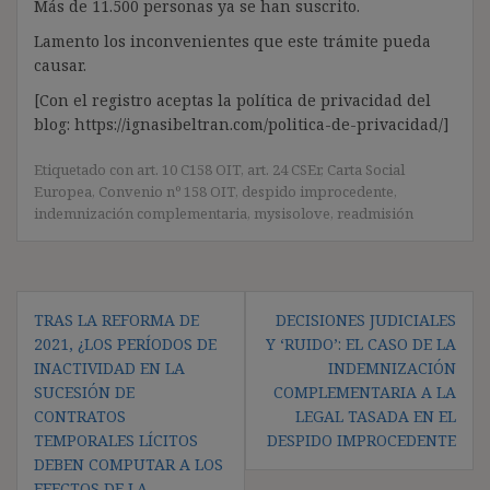
Más de 11.500 personas ya se han suscrito.
Lamento los inconvenientes que este trámite pueda
causar.
[Con el registro aceptas la política de privacidad del
blog: https://ignasibeltran.com/politica-de-privacidad/]
Etiquetado con
art. 10 C158 OIT
,
art. 24 CSEr
,
Carta Social
Europea
,
Convenio nº 158 OIT
,
despido improcedente
,
indemnización complementaria
,
mysisolove
,
readmisión
Navegación
TRAS LA REFORMA DE
DECISIONES JUDICIALES
de
2021, ¿LOS PERÍODOS DE
Y ‘RUIDO’: EL CASO DE LA
entradas
INACTIVIDAD EN LA
INDEMNIZACIÓN
SUCESIÓN DE
COMPLEMENTARIA A LA
CONTRATOS
LEGAL TASADA EN EL
TEMPORALES LÍCITOS
DESPIDO IMPROCEDENTE
DEBEN COMPUTAR A LOS
EFECTOS DE LA