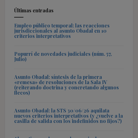
Últimas entradas
Empleo público temporal: las reacciones
jurisdiccionales al asunto Obadal en 10
criterios interpretativos
Popurrí de novedades judiciales (núm. 57,
Julio)
Asunto Obadal: síntesis de la primera
«remesa» de resoluciones de la Sala IV
(reiterando doctrina y concretando algunos
flecos)
Asunto Obadal: la STS 30/06/26 aquilata
nuevos criterios interpretativos (y ¿vuelve a la
casilla de salida con los indefinidos no fijos?)