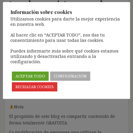
tasada prevista para el
despido improcedente es
Información sobre cookies
Utilizamos cookies para darte la mejor experiencia
contraria a la Carta Social
en nuestra web.
Europea revisada
Al hacer clic en “ACEPTAR TODO”, nos das tu
consentimiento para usar todas las cookies.
(Conclusiones del CEDS
2023 con respecto a los
Puedes informarte más sobre qué cookies estamos
utilizando y desactivarlas entrando a la
derechos relacionados con
configuración.
los niños, la familia y los
ACEPTAR TODO
CONFIGURACIÓN
inmigrantes)
RECHAZAR COOKIES
21 marzo, 2024
ibdehere
Comentarios Jurisprudencia
Nota:
El propósito de este blog es compartir contenido de
forma totalmente GRATUITA.
La proliferación de empresas que utilizan la