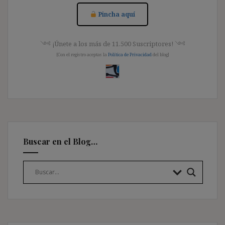
Pincha aquí
༺ ¡Únete a los más de 11.500 Suscriptores! ༺
[Con el registro aceptas la
Política de Privacidad
del blog]
Buscar en el Blog…