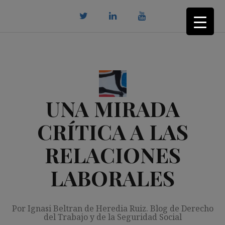
Saltar
al
contenido
twitter
Linkedin
youtube
UNA MIRADA
CRÍTICA A LAS
RELACIONES
LABORALES
Por Ignasi Beltran de Heredia Ruiz. Blog de Derecho
del Trabajo y de la Seguridad Social