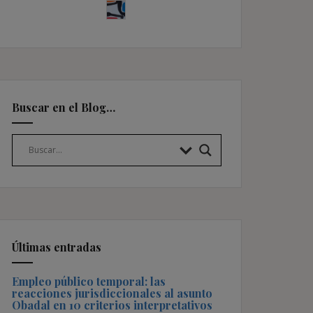
Buscar en el Blog…
Últimas entradas
Empleo público temporal: las
reacciones jurisdiccionales al asunto
Obadal en 10 criterios interpretativos