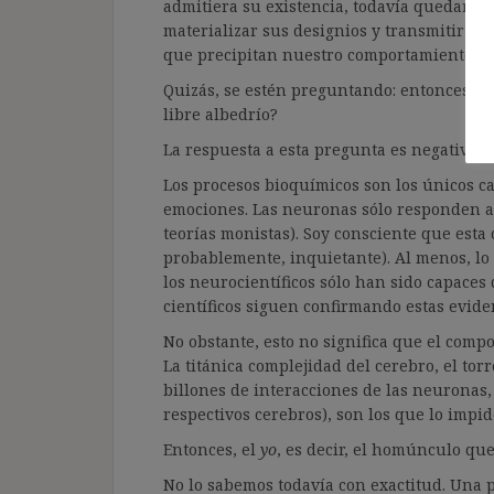
admitiera su existencia, todavía quedaría
materializar sus designios y transmitir la
que precipitan nuestro comportamiento. Na
Quizás, se estén preguntando: entonces, si
libre albedrío?
La respuesta a esta pregunta es negativa: 
Los procesos bioquímicos son los únicos c
emociones. Las neuronas sólo responden a 
teorías monistas). Soy consciente que esta 
probablemente, inquietante). Al menos, lo
los neurocientíficos sólo han sido capaces d
científicos siguen confirmando estas eviden
No obstante, esto no significa que el com
La titánica complejidad del cerebro, el tor
billones de interacciones de las neuronas,
respectivos cerebros), son los que lo impid
Entonces, el
yo
, es decir, el homúnculo que
No lo sabemos todavía con exactitud. Una p