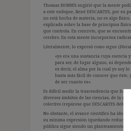
Thomas HOBBES sugirió que la mente podí
a este enfoque, René DESCARTES, por su p
no está hecha de materia, no es algo físic
explicada sobre la base de principios físi
que controla. En concreto, que se encuentr
cerebro. En esta mente incorporóea radicarí
Literalmente, lo expresó como sigue (
Discu
«yo era una sustancia cuya esencia y
para ser, de lugar alguno, ni depende
es decir, el alma por la cual yo soy l
hasta más fácil de conocer que éste, 
de ser cuanto es».
Es difícil medir la trascendencia que ha te
diversos ámbitos de las ciencias, de la reli
colectivo (repárese que DESCARTES defendí
No obstante, el avance científico ha ido a
su mínima expresión (quedando reducida a
pública sigue siendo un planteamiento m