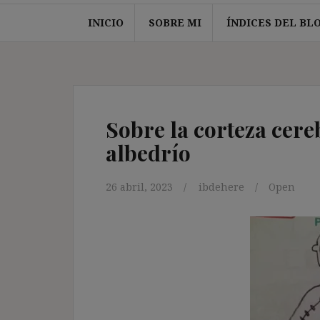
INICIO
SOBRE MI
ÍNDICES DEL BL
Sobre la corteza cereb
albedrío
26 abril, 2023
ibdehere
Open