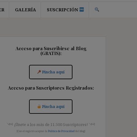
ER
GALERÍA
SUSCRIPCIÓN
Acceso para Suscribirse al Blog
(GRATIS):
Pincha aquí
Acceso para Suscriptores Registrados:
Pincha aquí
༺ ¡Únete a los más de 11.500 Suscriptores! ༺
[Con el registro aceptas la
Política de Privacidad
del blog]