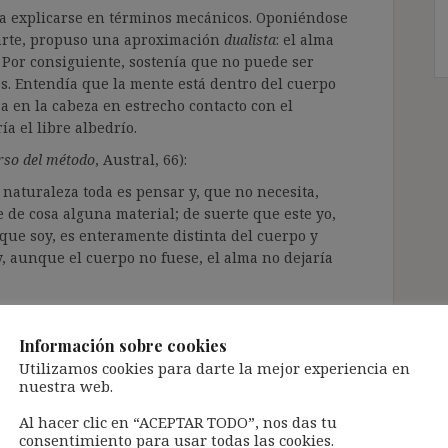
a explicarse en términos mecánicos. Oponiéndose
arte, propuso una aproximación
dualista
: el alma
o. Por consiguiente, sostenía que no puede ser
cos. Entendía que la mente está dentro del cuerpo
a en la cabeza en estrecho contacto con el
a el libre albedrío.
rso del método
, Austral, 66):
 naturaleza toda es pensar y, que no necesita,
 de cosa alguna material; de suerte que este yo,
o que soy, es enteramente distinta del cuerpo y
y, aunque el cuerpo no fuese, el alma no dejaría
nido este enfoque a lo largo de los siglos en
gión y de la filosofía y también en el ideario
Información sobre cookies
a la inmortalidad del alma).
Utilizamos cookies para darte la mejor experiencia en
nuestra web.
rrinconando esta propuesta cartesiana dualista a
 una teoría marginal – aunque en la opinión
Al hacer clic en “ACEPTAR TODO”, nos das tu
uy extendido y común). De hecho, aunque se
consentimiento para usar todas las cookies.