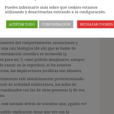
 por demostrar cómo el alma es capaz de
Puedes informarte más sobre qué cookies estamos
 información al cerebro para generar los impulsos
utilizando y desactivarlas entrando a la configuración.
da sugiere que esto exista.
 el alma separada del cuerpo no existe, ¿tenemos
ACEPTAR TODO
CONFIGURACIÓN
RECHAZAR COOKIES
tampoco tenemos libre albedrío.
ausantes del comportamiento, sensaciones y
una raíz biológica (de ahí que se hable de
constatación científica es incómoda (y,
 es para mí. Y, como podrán imaginarse, aunque
e rascar en la superficie, si los avances
cias, las implicaciones jurídicas son abisales.
portamiento esté absolutamente predeterminado.
rente de actividad subterránea, los miles de
 combinados con las de otras personas (y de sus
en.
 está sentado detrás de nuestros ojos, ¿quién es?
osible explicación tiene que ver con la