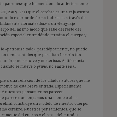
 de patrones» que he mencionado anteriormente.
E, 230 y 231) que el cerebro es una caja oscura
l mundo exterior de forma indirecta, a través de
debidamente «formateados» a un «lenguaje
uerpo del mismo modo que sabe del resto del
nción especial entre dónde termina el cuerpo y
e lo «patroniza todo», paradójicamente, no puede
 no tiene sentidos que permitan hacerlo (no
es un órgano esquivo y misterioso. A diferencia
o, cuando se mueve o
gruñe
, no emite señal
pie a una reflexión de los citados autores que me
 motivo de esta breve entrada. Especialmente
 qué nuestros pensamientos parecen
qué parece que tengamos una mente o alma
cerebral construye un modelo de nuestro cuerpo,
smo cerebro. Nuestros pensamientos, que se
ísicamente del cuerpo y el resto del mundo».