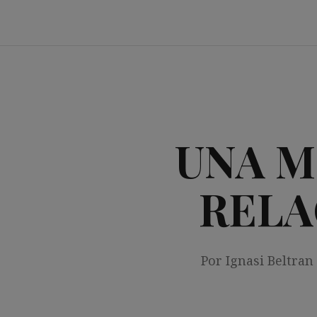
Saltar
al
contenido
UNA M
RELA
Por Ignasi Beltran