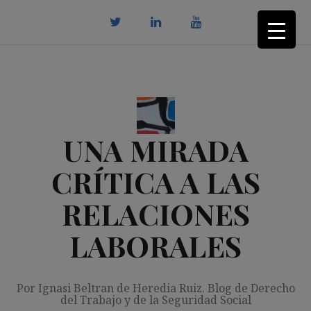
Saltar
al
contenido
twitter
Linkedin
youtube
UNA MIRADA
CRÍTICA A LAS
RELACIONES
LABORALES
Por Ignasi Beltran de Heredia Ruiz. Blog de Derecho
del Trabajo y de la Seguridad Social