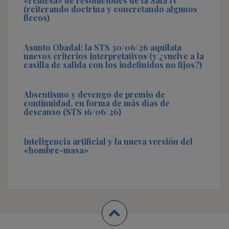
«remesa» de resoluciones de la Sala IV
(reiterando doctrina y concretando algunos
flecos)
Asunto Obadal: la STS 30/06/26 aquilata
nuevos criterios interpretativos (y ¿vuelve a la
casilla de salida con los indefinidos no fijos?)
Absentismo y devengo de premio de
continuidad, en forma de más días de
descanso (STS 16/06/26)
Inteligencia artificial y la nueva versión del
«hombre-masa»