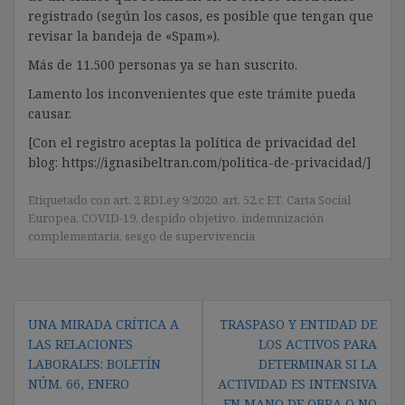
registrado (según los casos, es posible que tengan que
revisar la bandeja de «Spam»).
Más de 11.500 personas ya se han suscrito.
Lamento los inconvenientes que este trámite pueda
causar.
[Con el registro aceptas la política de privacidad del
blog: https://ignasibeltran.com/politica-de-privacidad/]
Etiquetado con
art. 2 RDLey 9/2020
,
art. 52.c ET
,
Carta Social
Europea
,
COVID-19
,
despido objetivo
,
indemnización
complementaria
,
sesgo de supervivencia
Navegación
UNA MIRADA CRÍTICA A
TRASPASO Y ENTIDAD DE
de
LAS RELACIONES
LOS ACTIVOS PARA
entradas
LABORALES: BOLETÍN
DETERMINAR SI LA
NÚM. 66, ENERO
ACTIVIDAD ES INTENSIVA
EN MANO DE OBRA O NO