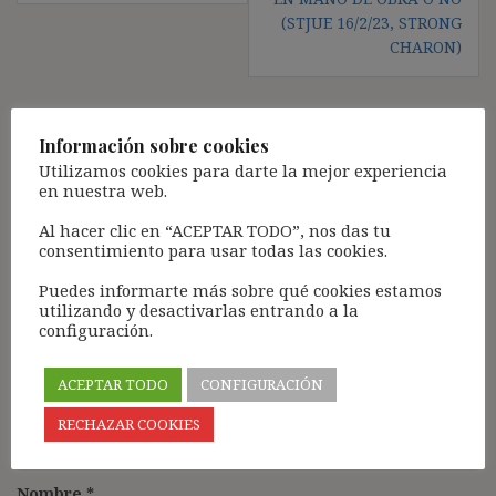
(STJUE 16/2/23, STRONG
CHARON)
Información sobre cookies
Deja una respuesta
Utilizamos cookies para darte la mejor experiencia
en nuestra web.
Tu dirección de correo electrónico no será publicada.
Los
campos obligatorios están marcados con
*
Al hacer clic en “ACEPTAR TODO”, nos das tu
consentimiento para usar todas las cookies.
Comentario
*
Puedes informarte más sobre qué cookies estamos
utilizando y desactivarlas entrando a la
configuración.
ACEPTAR TODO
CONFIGURACIÓN
RECHAZAR COOKIES
Nombre
*