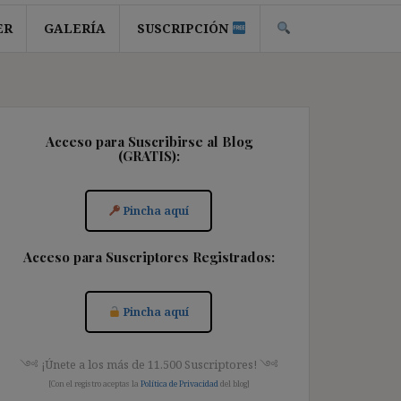
ER
GALERÍA
SUSCRIPCIÓN
Acceso para Suscribirse al Blog
(GRATIS):
Pincha aquí
Acceso para Suscriptores Registrados:
Pincha aquí
༺ ¡Únete a los más de 11.500 Suscriptores! ༺
[Con el registro aceptas la
Política de Privacidad
del blog]