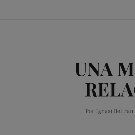
Saltar
al
contenido
UNA M
RELA
Por Ignasi Beltran