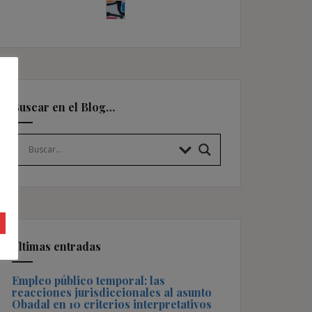
Buscar en el Blog…
Últimas entradas
Empleo público temporal: las
reacciones jurisdiccionales al asunto
Obadal en 10 criterios interpretativos