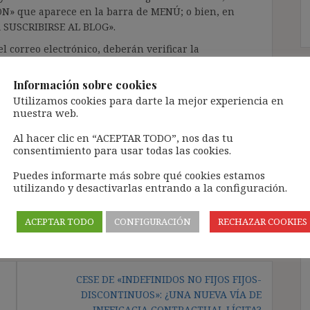
ÓN» que aparece en la barra de MENÚ; o bien, en
RA SUSCRIBIRSE AL BLOG».
l correo electrónico, deberán verificar la
irán en el correo electrónico registrado (según
ar la bandeja de «Spam»).
Información sobre cookies
Utilizamos cookies para darte la mejor experiencia en
nuestra web.
te pueda causar.
Al hacer clic en “ACEPTAR TODO”, nos das tu
cidad del blog: https://ignasibeltran.com/politica-
consentimiento para usar todas las cookies.
Puedes informarte más sobre qué cookies estamos
utilizando y desactivarlas entrando a la configuración.
ACEPTAR TODO
CONFIGURACIÓN
RECHAZAR COOKIES
CESE DE «INDEFINIDOS NO FIJOS FIJOS-
DISCONTINUOS»: ¿UNA NUEVA VÍA DE
INEFICACIA CONTRACTUAL LÍCITA?