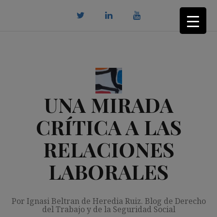
Saltar
al
contenido
twitter
Linkedin
youtube
UNA MIRADA
CRÍTICA A LAS
RELACIONES
LABORALES
Por Ignasi Beltran de Heredia Ruiz. Blog de Derecho
del Trabajo y de la Seguridad Social