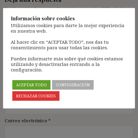
Tu dirección de correo electrónico no será publicada.
Los
campos obligatorios están marcados con
*
Información sobre cookies
Utilizamos cookies para darte la mejor experiencia
Comentario
*
en nuestra web.
Al hacer clic en “ACEPTAR TODO”, nos das tu
consentimiento para usar todas las cookies.
Puedes informarte más sobre qué cookies estamos
utilizando y desactivarlas entrando a la
configuración.
ACEPTAR TODO
CONFIGURACIÓN
Nombre
*
RECHAZAR COOKIES
Correo electrónico
*