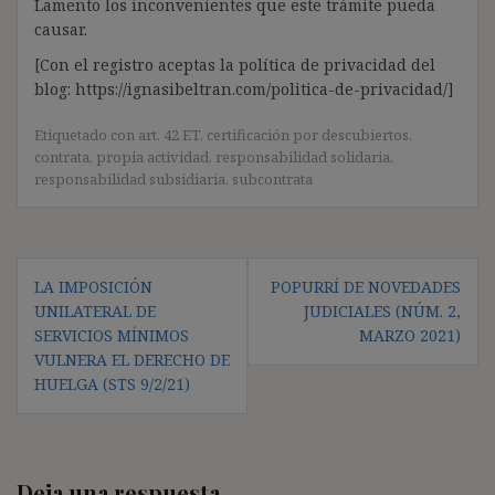
Lamento los inconvenientes que este trámite pueda
causar.
[Con el registro aceptas la política de privacidad del
blog: https://ignasibeltran.com/politica-de-privacidad/]
Etiquetado con
art. 42 ET
,
certificación por descubiertos
,
contrata
,
propia actividad
,
responsabilidad solidaria
,
responsabilidad subsidiaria
,
subcontrata
Navegación
LA IMPOSICIÓN
POPURRÍ DE NOVEDADES
de
UNILATERAL DE
JUDICIALES (NÚM. 2,
entradas
SERVICIOS MÍNIMOS
MARZO 2021)
VULNERA EL DERECHO DE
HUELGA (STS 9/2/21)
Deja una respuesta