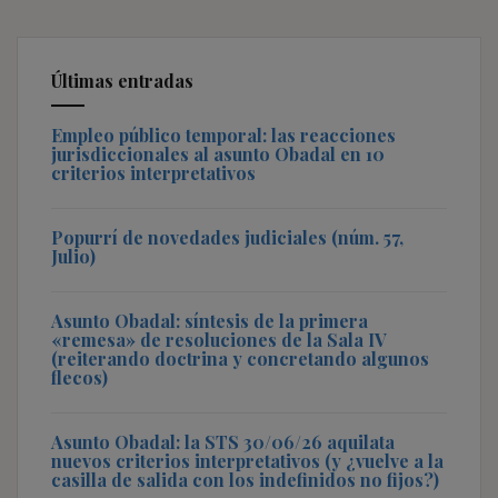
Últimas entradas
Empleo público temporal: las reacciones
jurisdiccionales al asunto Obadal en 10
criterios interpretativos
Popurrí de novedades judiciales (núm. 57,
Julio)
Asunto Obadal: síntesis de la primera
«remesa» de resoluciones de la Sala IV
(reiterando doctrina y concretando algunos
flecos)
Asunto Obadal: la STS 30/06/26 aquilata
nuevos criterios interpretativos (y ¿vuelve a la
casilla de salida con los indefinidos no fijos?)