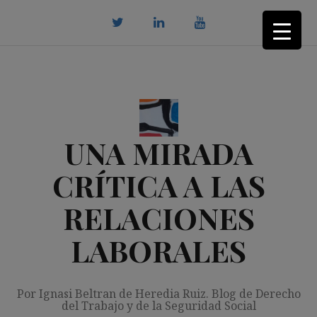
Saltar
al
contenido
twitter
Linkedin
youtube
UNA MIRADA
CRÍTICA A LAS
RELACIONES
LABORALES
Por Ignasi Beltran de Heredia Ruiz. Blog de Derecho
del Trabajo y de la Seguridad Social