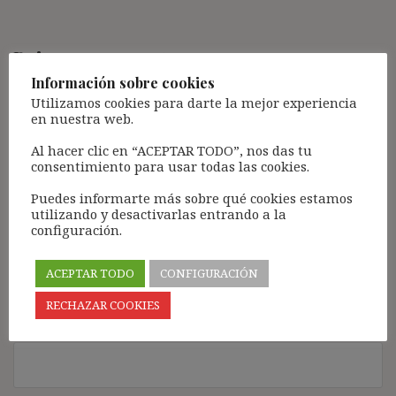
Deja una respuesta
Información sobre cookies
Tu dirección de correo electrónico no será publicada.
Los
Utilizamos cookies para darte la mejor experiencia
campos obligatorios están marcados con
*
en nuestra web.
Comentario
*
Al hacer clic en “ACEPTAR TODO”, nos das tu
consentimiento para usar todas las cookies.
Puedes informarte más sobre qué cookies estamos
utilizando y desactivarlas entrando a la
configuración.
ACEPTAR TODO
CONFIGURACIÓN
RECHAZAR COOKIES
Nombre
*