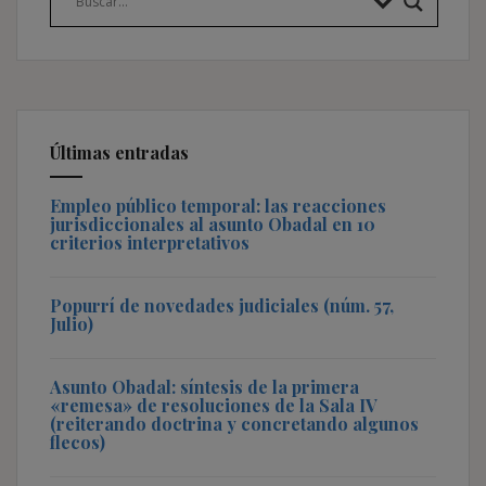
Últimas entradas
Empleo público temporal: las reacciones
jurisdiccionales al asunto Obadal en 10
criterios interpretativos
Popurrí de novedades judiciales (núm. 57,
Julio)
Asunto Obadal: síntesis de la primera
«remesa» de resoluciones de la Sala IV
(reiterando doctrina y concretando algunos
flecos)