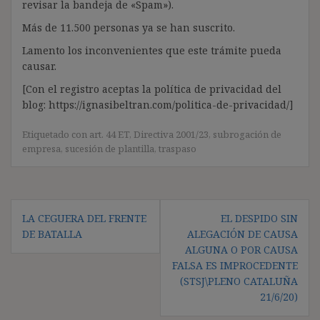
revisar la bandeja de «Spam»).
Más de 11.500 personas ya se han suscrito.
Lamento los inconvenientes que este trámite pueda
causar.
[Con el registro aceptas la política de privacidad del
blog: https://ignasibeltran.com/politica-de-privacidad/]
Etiquetado con
art. 44 ET
,
Directiva 2001/23
,
subrogación de
empresa
,
sucesión de plantilla
,
traspaso
Navegación
LA CEGUERA DEL FRENTE
EL DESPIDO SIN
de
DE BATALLA
ALEGACIÓN DE CAUSA
entradas
ALGUNA O POR CAUSA
FALSA ES IMPROCEDENTE
(STSJ\PLENO CATALUÑA
21/6/20)