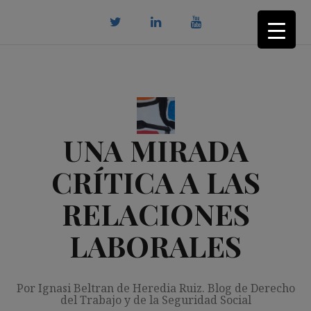
Saltar
al
contenido
twitter
Linkedin
youtube
UNA MIRADA
CRÍTICA A LAS
RELACIONES
LABORALES
Por Ignasi Beltran de Heredia Ruiz. Blog de Derecho
del Trabajo y de la Seguridad Social