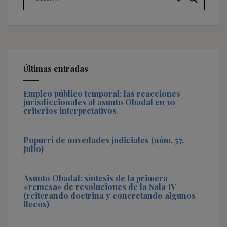
Últimas entradas
Empleo público temporal: las reacciones
jurisdiccionales al asunto Obadal en 10
criterios interpretativos
Popurrí de novedades judiciales (núm. 57,
Julio)
Asunto Obadal: síntesis de la primera
«remesa» de resoluciones de la Sala IV
(reiterando doctrina y concretando algunos
flecos)