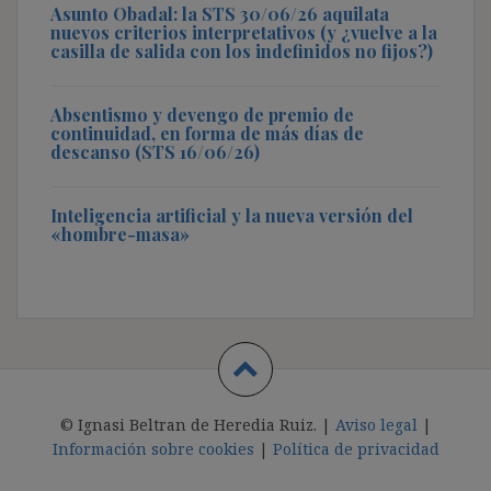
Asunto Obadal: la STS 30/06/26 aquilata
nuevos criterios interpretativos (y ¿vuelve a la
casilla de salida con los indefinidos no fijos?)
Absentismo y devengo de premio de
continuidad, en forma de más días de
descanso (STS 16/06/26)
Inteligencia artificial y la nueva versión del
«hombre-masa»
© Ignasi Beltran de Heredia Ruiz. |
Aviso legal
|
Información sobre cookies
|
Política de privacidad