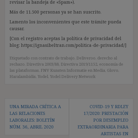
revisar la bandeja de «Spam»).
Más de 11.500 personas ya se han suscrito.
Lamento los inconvenientes que este trámite pueda
causar.
[Con el registro aceptas la política de privacidad del
blog: https://ignasibeltran.com/politica-de-privacidad/]
Etiquetado con
contrato de trabajo
,
Deliveroo
,
derecho al
rechazo
,
Directiva 2003/88
,
Directiva 2019/1152
,
economía de
las plataformas
,
FNV Kunsten Informatie en Media
,
Glovo
,
Haralambidis
,
Yodel
,
Yodel Delivery Network
Navegación
UNA MIRADA CRÍTICA A
COVID-19 Y RDLEY
de
LAS RELACIONES
17/2020: PRESTACIÓN
entradas
LABORALES: BOLETÍN
POR DESEMPLEO
NÚM. 36, ABRIL 2020
EXTRAORDINARIA PARA
ARTISTAS EN