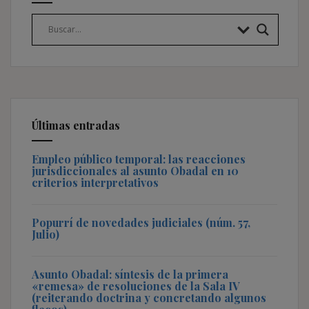
Últimas entradas
Empleo público temporal: las reacciones
jurisdiccionales al asunto Obadal en 10
criterios interpretativos
Popurrí de novedades judiciales (núm. 57,
Julio)
Asunto Obadal: síntesis de la primera
«remesa» de resoluciones de la Sala IV
(reiterando doctrina y concretando algunos