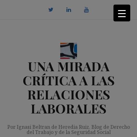
Saltar
al
contenido
twitter
Linkedin
youtube
UNA MIRADA
CRÍTICA A LAS
RELACIONES
LABORALES
Por Ignasi Beltran de Heredia Ruiz. Blog de Derecho
del Trabajo y de la Seguridad Social