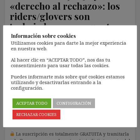
«derecho al rechazo»: los
riders/glovers son
trabajadores por cuenta
ajena
Información sobre cookies
Utilizamos cookies para darte la mejor experiencia
en nuestra web.
11 noviembre, 2019
ibdehere
Comentarios Jurisprudencia
Al hacer clic en “ACEPTAR TODO”, nos das tu
Nota:
consentimiento para usar todas las cookies.
El propósito de este blog es compartir contenido de
Puedes informarte más sobre qué cookies estamos
forma totalmente GRATUITA.
utilizando y desactivarlas entrando a la
configuración.
La proliferación de empresas que utilizan la
Inteligencia Artificial Generativa (IAG) con ánimo de
ACEPTAR TODO
CONFIGURACIÓN
lucro y que se apropian del contenido de terceros sin
ningún respeto por los derechos de autor, me ha
RECHAZAR COOKIES
llevado a restringir el contenido del blog únicamente
a las personas SUSCRITAS.
La suscripción es totalmente GRATUITA y tramitarla