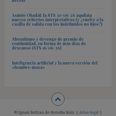
flecos)
Asunto Obadal: la STS 30/06/26 aquilata
nuevos criterios interpretativos (y ¿vuelve a la
casilla de salida con los indefinidos no fijos?)
Absentismo y devengo de premio de
continuidad, en forma de más días de
descanso (STS 16/06/26)
Inteligencia artificial y la nueva versión del
«hombre-masa»
© Ignasi Beltran de Heredia Ruiz. |
Aviso legal
|