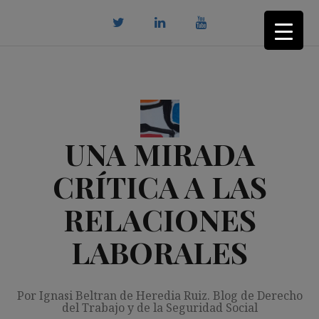
Saltar
al
contenido
twitter
Linkedin
youtube
UNA MIRADA
CRÍTICA A LAS
RELACIONES
LABORALES
Por Ignasi Beltran de Heredia Ruiz. Blog de Derecho
del Trabajo y de la Seguridad Social