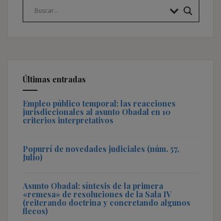
Últimas entradas
Empleo público temporal: las reacciones
jurisdiccionales al asunto Obadal en 10
criterios interpretativos
Popurrí de novedades judiciales (núm. 57,
Julio)
Asunto Obadal: síntesis de la primera
«remesa» de resoluciones de la Sala IV
(reiterando doctrina y concretando algunos
flecos)