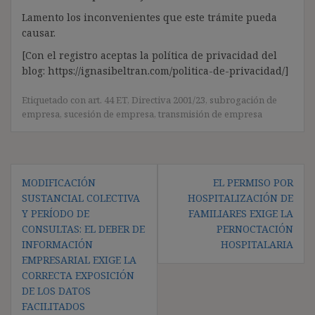
Lamento los inconvenientes que este trámite pueda
causar.
[Con el registro aceptas la política de privacidad del
blog: https://ignasibeltran.com/politica-de-privacidad/]
Etiquetado con
art. 44 ET
,
Directiva 2001/23
,
subrogación de
empresa
,
sucesión de empresa
,
transmisión de empresa
Navegación
MODIFICACIÓN
EL PERMISO POR
de
SUSTANCIAL COLECTIVA
HOSPITALIZACIÓN DE
entradas
Y PERÍODO DE
FAMILIARES EXIGE LA
CONSULTAS: EL DEBER DE
PERNOCTACIÓN
INFORMACIÓN
HOSPITALARIA
EMPRESARIAL EXIGE LA
CORRECTA EXPOSICIÓN
DE LOS DATOS
FACILITADOS