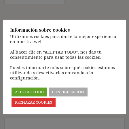
Deja una respuesta
Información sobre cookies
Tu dirección de correo electrónico no será publicada.
Los
Utilizamos cookies para darte la mejor experiencia
campos obligatorios están marcados con
*
en nuestra web.
Comentario
*
Al hacer clic en “ACEPTAR TODO”, nos das tu
consentimiento para usar todas las cookies.
Puedes informarte más sobre qué cookies estamos
utilizando y desactivarlas entrando a la
configuración.
ACEPTAR TODO
CONFIGURACIÓN
RECHAZAR COOKIES
Nombre
*