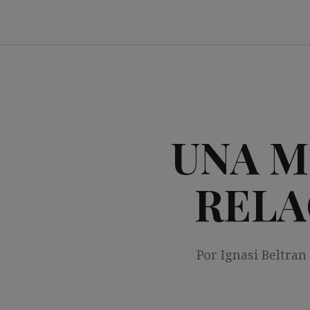
Saltar
al
contenido
UNA M
RELA
Por Ignasi Beltran