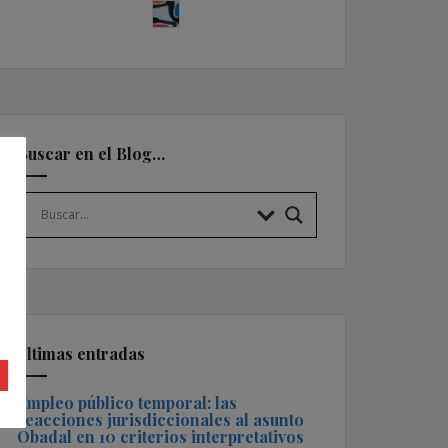
Buscar en el Blog…
Últimas entradas
Empleo público temporal: las
reacciones jurisdiccionales al asunto
Obadal en 10 criterios interpretativos