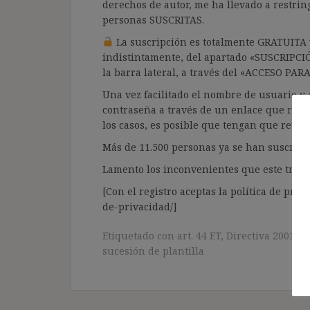
derechos de autor, me ha llevado a restrin
personas SUSCRITAS.
La suscripción es totalmente GRATUITA y
indistintamente, del apartado «SUSCRIPCI
la barra lateral, a través del «ACCESO PA
Una vez facilitado el nombre de usuario y e
contraseña a través de un enlace que recib
los casos, es posible que tengan que revis
Más de 11.500 personas ya se han suscrito.
Lamento los inconvenientes que este trámi
[Con el registro aceptas la política de priva
de-privacidad/]
Etiquetado con
art. 44 ET
,
Directiva 2001/23
sucesión de plantilla