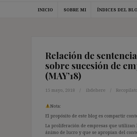
INICIO
SOBRE MI
ÍNDICES DEL BL
Relación de sentencia
sobre sucesión de emp
(MAY’18)
15 mayo, 2018
ibdehere
Recopilat
Nota:
El propósito de este blog es compartir co
La proliferación de empresas que utilizan l
ánimo de lucro y que se apropian del cont