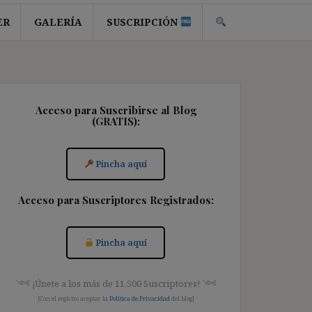
ER
GALERÍA
SUSCRIPCIÓN
Acceso para Suscribirse al Blog
(GRATIS):
Pincha aquí
Acceso para Suscriptores Registrados:
Pincha aquí
༺ ¡Únete a los más de 11.500 Suscriptores! ༺
[Con el registro aceptas la
Política de Privacidad
del blog]