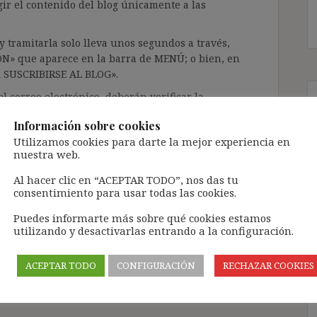
gir el contenido del blog únicamente a las
 tramitarla solo lleva unos segundos a través,
ÓN» que aparece en la barra de MENÚ; o bien, en
RA SUSCRIBIRSE AL BLOG».
l correo electrónico, deberán verificar la
irán en el correo electrónico registrado (según
Información sobre cookies
ar la bandeja de «Spam»).
Utilizamos cookies para darte la mejor experiencia en
nuestra web.
te pueda causar.
Al hacer clic en “ACEPTAR TODO”, nos das tu
consentimiento para usar todas las cookies.
cidad del blog: https://ignasibeltran.com/politica-
Puedes informarte más sobre qué cookies estamos
utilizando y desactivarlas entrando a la configuración.
,
subrogación de empresa
,
sucesión de empresa
,
ACEPTAR TODO
CONFIGURACIÓN
RECHAZAR COOKIES