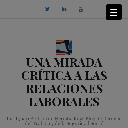
Saltar
al
contenido
twitter
Linkedin
youtube
UNA MIRADA
CRÍTICA A LAS
RELACIONES
LABORALES
Por Ignasi Beltran de Heredia Ruiz. Blog de Derecho
del Trabajo y de la Seguridad Social