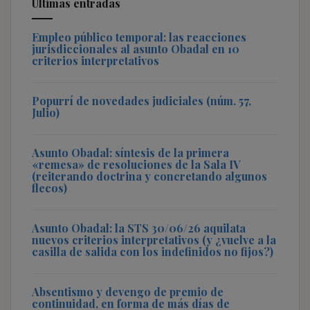
Últimas entradas
Empleo público temporal: las reacciones
jurisdiccionales al asunto Obadal en 10
criterios interpretativos
Popurrí de novedades judiciales (núm. 57,
Julio)
Asunto Obadal: síntesis de la primera
«remesa» de resoluciones de la Sala IV
(reiterando doctrina y concretando algunos
flecos)
Asunto Obadal: la STS 30/06/26 aquilata
nuevos criterios interpretativos (y ¿vuelve a la
casilla de salida con los indefinidos no fijos?)
Absentismo y devengo de premio de
continuidad, en forma de más días de