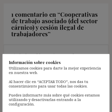
1 comentario en “
Cooperativas
de trabajo asociado (del sector
cárnico) y cesión ilegal de
trabajadores
”
Pingback: Los falsos autónomos en las
cooperativas (cárnicas) y la cesión ilegal –
Información sobre cookies
Argumentos en Derecho Laboral
Utilizamos cookies para darte la mejor experiencia
en nuestra web.
Al hacer clic en “ACEPTAR TODO”, nos das tu
consentimiento para usar todas las cookies.
Deja una respuesta
Puedes informarte más sobre qué cookies estamos
utilizando y desactivarlas entrando a la
Tu dirección de correo electrónico no será publicada.
Los
configuración.
campos obligatorios están marcados con
*