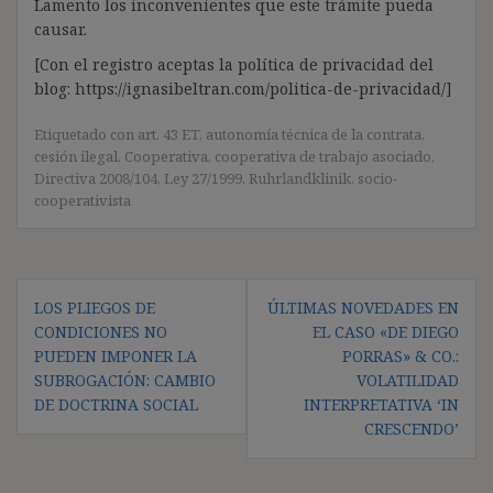
Lamento los inconvenientes que este trámite pueda
causar.
[Con el registro aceptas la política de privacidad del
blog: https://ignasibeltran.com/politica-de-privacidad/]
Etiquetado con
art. 43 ET
,
autonomía técnica de la contrata
,
cesión ilegal
,
Cooperativa
,
cooperativa de trabajo asociado
,
Directiva 2008/104
,
Ley 27/1999
,
Ruhrlandklinik
,
socio-
cooperativista
Navegación
LOS PLIEGOS DE
ÚLTIMAS NOVEDADES EN
de
CONDICIONES NO
EL CASO «DE DIEGO
entradas
PUEDEN IMPONER LA
PORRAS» & CO.:
SUBROGACIÓN: CAMBIO
VOLATILIDAD
DE DOCTRINA SOCIAL
INTERPRETATIVA ‘IN
CRESCENDO’