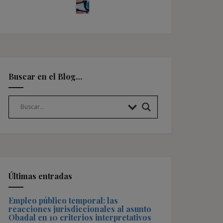
Buscar en el Blog…
Últimas entradas
Empleo público temporal: las
reacciones jurisdiccionales al asunto
Obadal en 10 criterios interpretativos