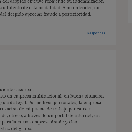
ón del despido objetivo rebajando su indemnización
fraudulento de esta modalidad. A mi entender, no
a del despido apreciar fraude a posterioridad.
Responder
uiente caso real:
ento en empresa multinacional, en buena situación
 guarda legal. Por motivos personales, la empresa
tización de mi puesto de trabajo por causas
do, ofrece, a través de un portal de internet, un
y para la misma empresa donde yo las
triz del grupo.