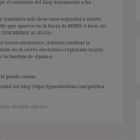
gir el contenido del blog únicamente a las
 tramitarla solo lleva unos segundos a través,
ÓN» que aparece en la barra de MENÚ; o bien, en
RA SUSCRIBIRSE AL BLOG».
l correo electrónico, deberán verificar la
irán en el correo electrónico registrado (según
ar la bandeja de «Spam»).
te pueda causar.
cidad del blog: https://ignasibeltran.com/politica-
utivo
,
despido objetivo