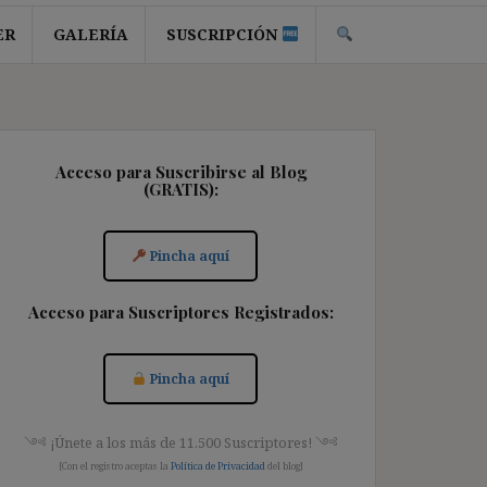
ER
GALERÍA
SUSCRIPCIÓN
Acceso para Suscribirse al Blog
(GRATIS):
Pincha aquí
Acceso para Suscriptores Registrados:
Pincha aquí
༺ ¡Únete a los más de 11.500 Suscriptores! ༺
[Con el registro aceptas la
Política de Privacidad
del blog]