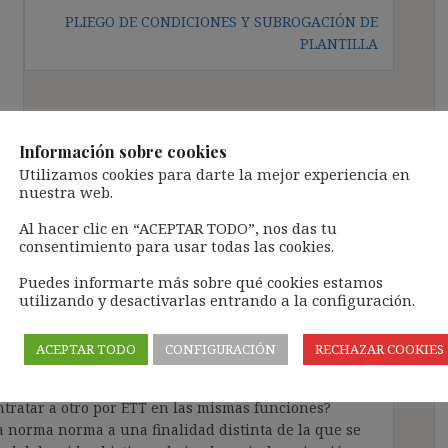
PLIEGO DE CONDICIONES Y SUBROGACIÓN DE
PLANTILLA
Información sobre cookies
Utilizamos cookies para darte la mejor experiencia en
nuestra web.
económica no justifica el
ucen contrataciones posteriores
”
Al hacer clic en “ACEPTAR TODO”, nos das tu
consentimiento para usar todas las cookies.
Puedes informarte más sobre qué cookies estamos
utilizando y desactivarlas entrando a la configuración.
ACEPTAR TODO
CONFIGURACIÓN
RECHAZAR COOKIES
te. Por qué entiendes que no hay fraude en despedir
ntratar a otro por ETT en las mismas funciones?
na norma norma a una finalidad distinta de la que se