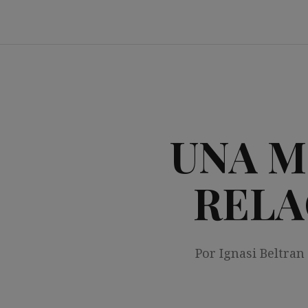
Saltar
al
contenido
UNA M
RELA
Por Ignasi Beltran