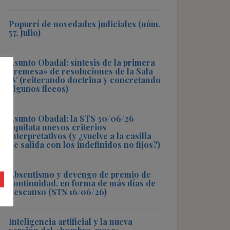
Popurrí de novedades judiciales (núm.
57, Julio)
Asunto Obadal: síntesis de la primera
«remesa» de resoluciones de la Sala
IV (reiterando doctrina y concretando
algunos flecos)
Asunto Obadal: la STS 30/06/26
aquilata nuevos criterios
interpretativos (y ¿vuelve a la casilla
de salida con los indefinidos no fijos?)
Absentismo y devengo de premio de
continuidad, en forma de más días de
descanso (STS 16/06/26)
Inteligencia artificial y la nueva