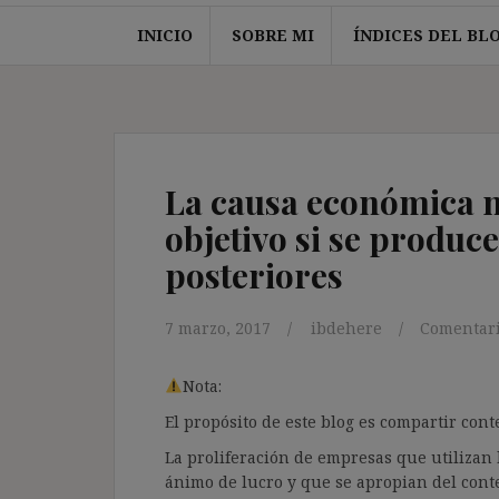
INICIO
SOBRE MI
ÍNDICES DEL BL
La causa económica no
objetivo si se produc
posteriores
7 marzo, 2017
ibdehere
Comentari
Nota:
El propósito de este blog es compartir co
La proliferación de empresas que utilizan l
ánimo de lucro y que se apropian del cont