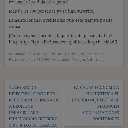
revisar la bandeja de «Spam»).
Más de 11.500 personas ya se han suscrito.
Lamento los inconvenientes que este trámite pueda
causar.
[Con el registro aceptas la política de privacidad del
blog: https://ignasibeltran.com/politica-de-privacidad/]
Etiquetado con
art. 14 LPRL
,
art. 19 LPRL
,
contact center
,
Formación
,
Ley 31/1995
,
Prevención Riesgos Laborales
Navegación
VULNERACIÓN
LA CAUSA ECONÓMICA
de
DIRECTIVA 1999/70 POR
NO JUSTIFICA EL
entradas
REDUCCIÓN DE JORNADA
DESPIDO OBJETIVO SI SE
A PROFESOR
PRODUCEN
UNIVERSITARIO
CONTRATACIONES
FUNCIONARIO INTERINO
POSTERIORES
Y NO A LOS DE CARRERA