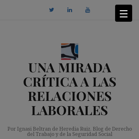
Saltar
al
contenido
twitter
Linkedin
youtube
UNA MIRADA
CRÍTICA A LAS
RELACIONES
LABORALES
Por Ignasi Beltran de Heredia Ruiz. Blog de Derecho
del Trabajo y de la Seguridad Social