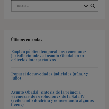
Últimas entradas
Empleo público temporal: las reacciones
jurisdiccionales al asunto Obadal en 10
criterios interpretativos
Popurrí de novedades judiciales (núm. 57,
Julio)
Asunto Obadal: síntesis de la primera
«remesa» de resoluciones de la Sala IV
(reiterando doctrina y concretando algunos
flecos)