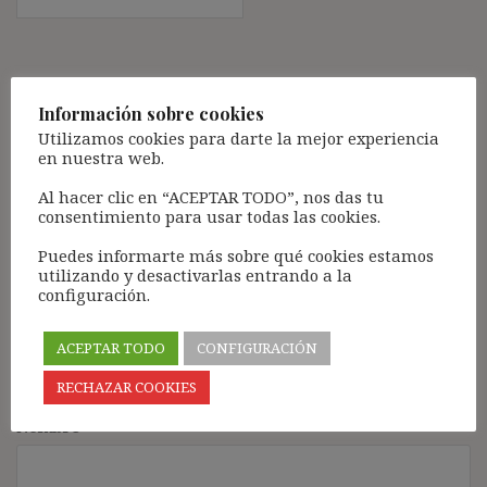
Deja una respuesta
Información sobre cookies
Tu dirección de correo electrónico no será publicada.
Los
Utilizamos cookies para darte la mejor experiencia
campos obligatorios están marcados con
*
en nuestra web.
Comentario
*
Al hacer clic en “ACEPTAR TODO”, nos das tu
consentimiento para usar todas las cookies.
Puedes informarte más sobre qué cookies estamos
utilizando y desactivarlas entrando a la
configuración.
ACEPTAR TODO
CONFIGURACIÓN
RECHAZAR COOKIES
Nombre
*