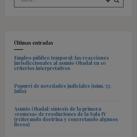
Últimas entradas
Empleo público temporal: las reacciones
jurisdiccionales al asunto Obadal en 10
criterios interpretativos
Popurrí de novedades judiciales (núm. 57,
Julio)
Asunto Obadal: síntesis de la primera
«remesa» de resoluciones de la Sala IV
(reiterando doctrina y concretando algunos
flecos)