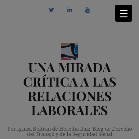
Saltar
al
contenido
twitter
Linkedin
youtube
UNA MIRADA
CRÍTICA A LAS
RELACIONES
LABORALES
Por Ignasi Beltran de Heredia Ruiz. Blog de Derecho
del Trabajo y de la Seguridad Social