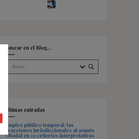
Buscar en el Blog…
Últimas entradas
Empleo público temporal: las
reacciones jurisdiccionales al asunto
Obadal en 10 criterios interpretativos