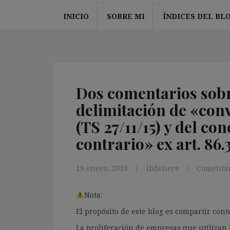
INICIO
SOBRE MI
ÍNDICES DEL BL
Dos comentarios sobr
delimitación de «con
(TS 27/11/15) y del co
contrario» ex art. 86.3
19 enero, 2016
ibdehere
Comentar
Nota:
El propósito de este blog es compartir co
La proliferación de empresas que utilizan l