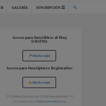
ER
GALERÍA
SUSCRIPCIÓN
Acceso para Suscribirse al Blog
(GRATIS):
Pincha aquí
Acceso para Suscriptores Registrados:
Pincha aquí
༺ ¡Únete a los más de 11.500 Suscriptores! ༺
[Con el registro aceptas la
Política de Privacidad
del blog]