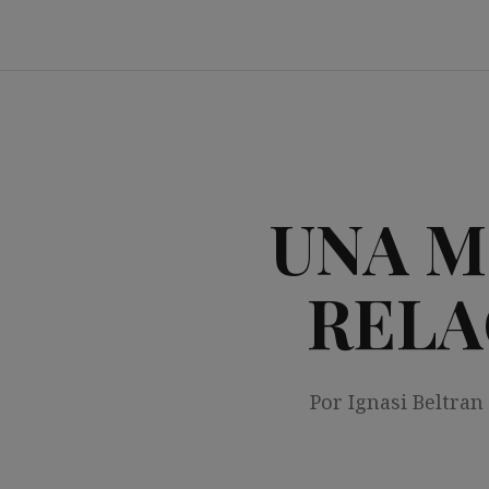
Saltar
al
contenido
UNA M
RELA
Por Ignasi Beltran