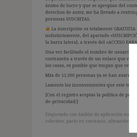
ánimo de lucro y que se apropian del cont
derechos de autor, me ha llevado a restrin
personas SUSCRITAS.
La suscripción es totalmente GRATUITA y
indistintamente, del apartado «SUSCRIPCI
la barra lateral, a través del «ACCESO PA
Una vez facilitado el nombre de usuario y e
contraseña a través de un enlace que recib
los casos, es posible que tengan que revis
Más de 11.500 personas ya se han suscrito.
Lamento los inconvenientes que este trámi
[Con el registro aceptas la política de priva
de-privacidad/]
Etiquetado con
ámbito de aplicación super
colectivo
,
pacto en contrario
,
ultraactivida