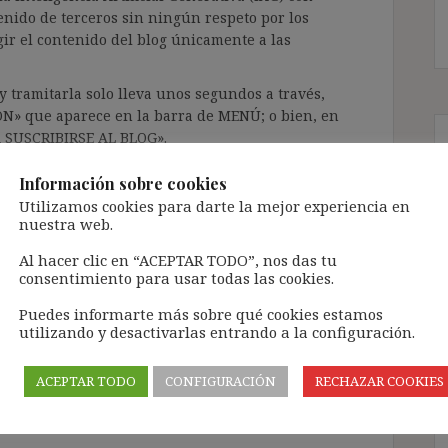
enido de terceros sin ningún respeto por los
gir el contenido del blog únicamente a las
 tramitarla solo lleva unos segundos a través,
ÓN» que aparece en la barra de MENÚ; o bien, en
RA SUSCRIBIRSE AL BLOG».
l correo electrónico, deberán verificar la
Información sobre cookies
irán en el correo electrónico registrado (según
Utilizamos cookies para darte la mejor experiencia en
ar la bandeja de «Spam»).
nuestra web.
Al hacer clic en “ACEPTAR TODO”, nos das tu
consentimiento para usar todas las cookies.
te pueda causar.
cidad del blog: https://ignasibeltran.com/politica-
Puedes informarte más sobre qué cookies estamos
utilizando y desactivarlas entrando a la configuración.
ior
,
art. 86.3 ET
,
contractualización convenio
ACEPTAR TODO
CONFIGURACIÓN
RECHAZAR COOKIES
d
,
vigencia convenio colectivo