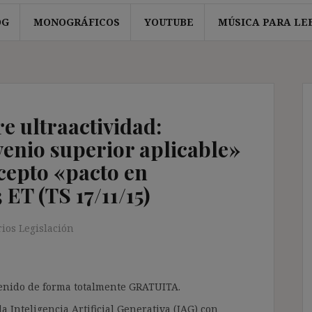
OG
MONOGRÁFICOS
YOUTUBE
MÚSICA PARA LE
e ultraactividad:
venio superior aplicable»
ncepto «pacto en
 ET (TS 17/11/15)
ios Legislación
ntenido de forma totalmente GRATUITA.
a Inteligencia Artificial Generativa (IAG) con