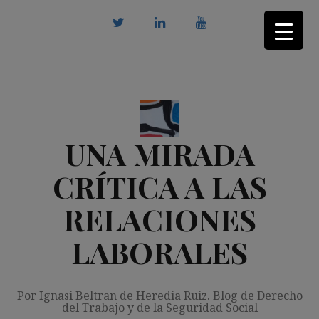
Saltar
al
contenido
twitter
Linkedin
youtube
UNA MIRADA
CRÍTICA A LAS
RELACIONES
LABORALES
Por Ignasi Beltran de Heredia Ruiz. Blog de Derecho
del Trabajo y de la Seguridad Social