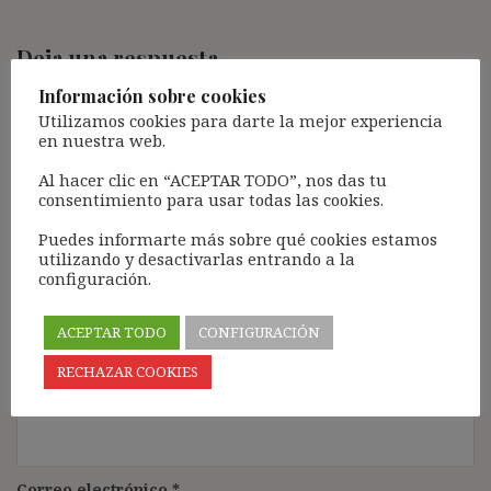
Deja una respuesta
Tu dirección de correo electrónico no será publicada.
Los
Información sobre cookies
campos obligatorios están marcados con
*
Utilizamos cookies para darte la mejor experiencia
en nuestra web.
Comentario
*
Al hacer clic en “ACEPTAR TODO”, nos das tu
consentimiento para usar todas las cookies.
Puedes informarte más sobre qué cookies estamos
utilizando y desactivarlas entrando a la
configuración.
ACEPTAR TODO
CONFIGURACIÓN
RECHAZAR COOKIES
Nombre
*
Correo electrónico
*