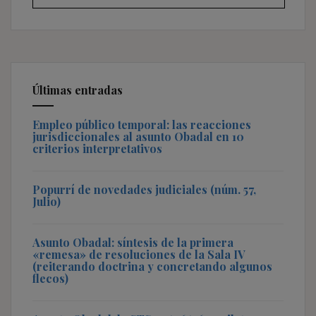
Últimas entradas
Empleo público temporal: las reacciones
jurisdiccionales al asunto Obadal en 10
criterios interpretativos
Popurrí de novedades judiciales (núm. 57,
Julio)
Asunto Obadal: síntesis de la primera
«remesa» de resoluciones de la Sala IV
(reiterando doctrina y concretando algunos
flecos)