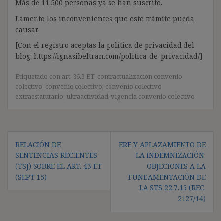
Más de 11.500 personas ya se han suscrito.
Lamento los inconvenientes que este trámite pueda
causar.
[Con el registro aceptas la política de privacidad del
blog: https://ignasibeltran.com/politica-de-privacidad/]
Etiquetado con
art. 86.3 ET
,
contractualización convenio
colectivo
,
convenio colectivo
,
convenio colectivo
extraestatutario
,
ultraactividad
,
vigencia convenio colectivo
Navegación
RELACIÓN DE
ERE Y APLAZAMIENTO DE
de
SENTENCIAS RECIENTES
LA INDEMNIZACIÓN:
entradas
(TSJ) SOBRE EL ART. 43 ET
OBJECIONES A LA
(SEPT 15)
FUNDAMENTACIÓN DE
LA STS 22.7.15 (REC.
2127/14)