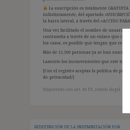
La suscripción es totalmente GRATUITA y
indistintamente, del apartado «SUSCRIPCI
la barra lateral, a través del «ACCESO PA
Una vez facilitado el nombre de usuario y e
contraseña a través de un enlace que recib
los casos, es posible que tengan que revis
Más de 11.500 personas ya se han suscrito.
Lamento los inconvenientes que este trámi
[Con el registro aceptas la política de priva
de-privacidad/]
Etiquetado con
art. 43 ET
,
cesión ilegal
Navegación
REDEFINICIÓN DE LA INDEMNIZACIÓN POR