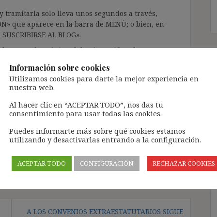
 tramitarla solo lleva unos segundos a través,
ÓN» que aparece en la barra de MENÚ; o bien, en
RA SUSCRIBIRSE AL BLOG».
l correo electrónico, deberán verificar la
irán en el correo electrónico registrado (según
Información sobre cookies
ar la bandeja de «Spam»).
Utilizamos cookies para darte la mejor experiencia en
nuestra web.
te pueda causar.
Al hacer clic en “ACEPTAR TODO”, nos das tu
consentimiento para usar todas las cookies.
cidad del blog: https://ignasibeltran.com/politica-
Puedes informarte más sobre qué cookies estamos
utilizando y desactivarlas entrando a la configuración.
ACEPTAR TODO
CONFIGURACIÓN
RECHAZAR COOKIES
A LOS CONVENIOS EXTRAESTATUTARIOS SIGUE