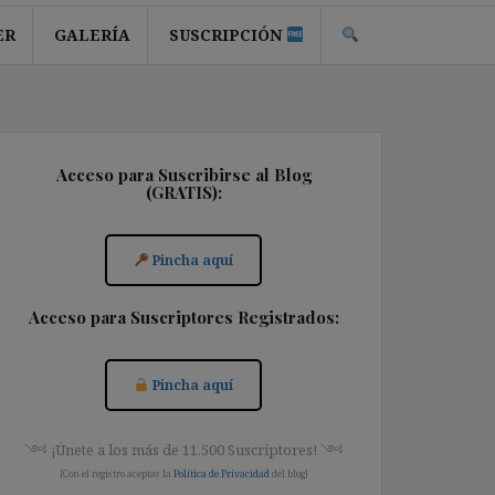
ER
GALERÍA
SUSCRIPCIÓN
Acceso para Suscribirse al Blog
(GRATIS):
Pincha aquí
Acceso para Suscriptores Registrados:
Pincha aquí
༺ ¡Únete a los más de 11.500 Suscriptores! ༺
[Con el registro aceptas la
Política de Privacidad
del blog]