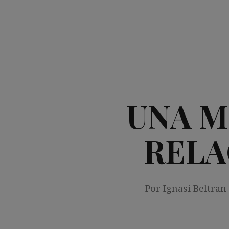
Saltar
al
contenido
UNA M
RELA
Por Ignasi Beltran