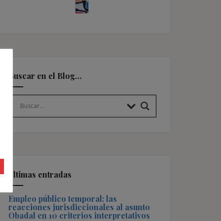
Buscar en el Blog…
Últimas entradas
Empleo público temporal: las
reacciones jurisdiccionales al asunto
Obadal en 10 criterios interpretativos