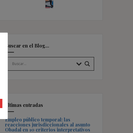
Buscar en el Blog…
Últimas entradas
Empleo público temporal: las
reacciones jurisdiccionales al asunto
Obadal en 10 criterios interpretativos