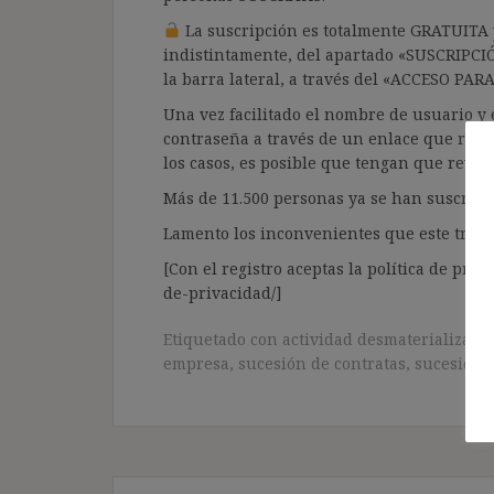
La suscripción es totalmente GRATUITA y
indistintamente, del apartado «SUSCRIPCI
la barra lateral, a través del «ACCESO PA
Una vez facilitado el nombre de usuario y e
contraseña a través de un enlace que recib
los casos, es posible que tengan que revis
Más de 11.500 personas ya se han suscrito.
Lamento los inconvenientes que este trámi
[Con el registro aceptas la política de priva
de-privacidad/]
Etiquetado con
actividad desmaterializada
empresa
,
sucesión de contratas
,
sucesión 
Navegación