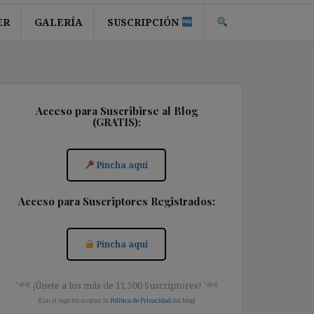
ER
GALERÍA
SUSCRIPCIÓN
Acceso para Suscribirse al Blog
(GRATIS):
Pincha aquí
Acceso para Suscriptores Registrados:
Pincha aquí
༺ ¡Únete a los más de 11.500 Suscriptores! ༺
[Con el registro aceptas la
Política de Privacidad
del blog]