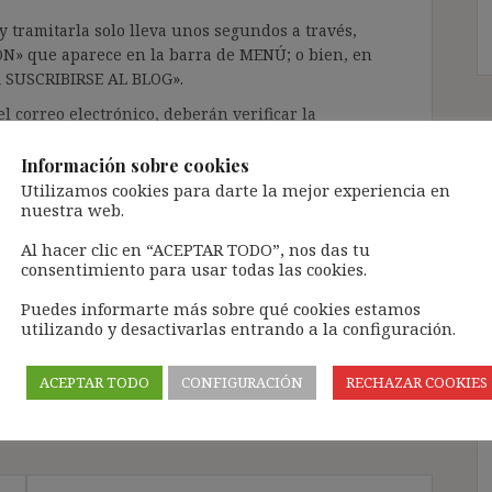
 tramitarla solo lleva unos segundos a través,
ÓN» que aparece en la barra de MENÚ; o bien, en
RA SUSCRIBIRSE AL BLOG».
l correo electrónico, deberán verificar la
irán en el correo electrónico registrado (según
ar la bandeja de «Spam»).
Información sobre cookies
Utilizamos cookies para darte la mejor experiencia en
nuestra web.
te pueda causar.
Al hacer clic en “ACEPTAR TODO”, nos das tu
cidad del blog: https://ignasibeltran.com/politica-
consentimiento para usar todas las cookies.
Puedes informarte más sobre qué cookies estamos
utilizando y desactivarlas entrando a la configuración.
,
art. 44 ET
,
Directiva 2001/23
,
subrogación de
de empresa
ACEPTAR TODO
CONFIGURACIÓN
RECHAZAR COOKIES