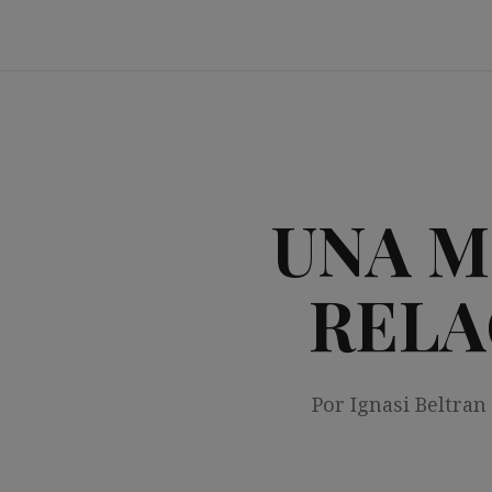
Saltar
al
contenido
UNA M
RELA
Por Ignasi Beltran