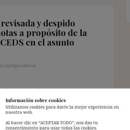
 revisada y despido
tas a propósito de la
 CEDS en el asunto
os Jurisprudencia
ntenido de forma totalmente GRATUITA.
a Inteligencia Artificial Generativa (IAG) con
Información sobre cookies
enido de terceros sin ningún respeto por los
Utilizamos cookies para darte la mejor experiencia en
nuestra web.
gir el contenido del blog únicamente a las
Al hacer clic en “ACEPTAR TODO”, nos das tu
consentimiento para usar todas las cookies.
 tramitarla solo lleva unos segundos a través,