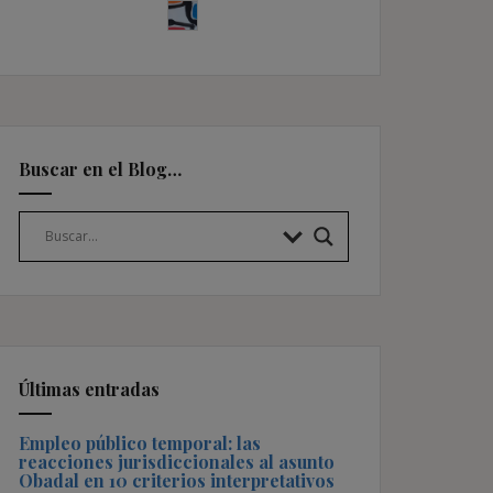
Buscar en el Blog…
Últimas entradas
Empleo público temporal: las
reacciones jurisdiccionales al asunto
Obadal en 10 criterios interpretativos