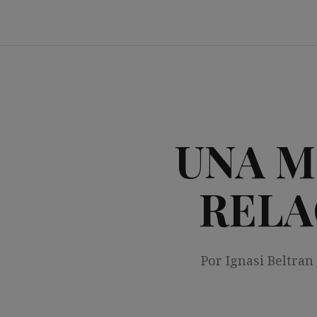
Saltar
al
contenido
UNA M
RELA
Por Ignasi Beltran