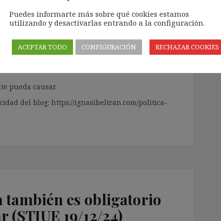
ÓN» que aparece en la barra de MENÚ; o bien, en
Puedes informarte más sobre qué cookies estamos
RA SUSCRIBIRSE AL BLOG».
utilizando y desactivarlas entrando a la configuración.
l correo electrónico, deberán verificar la
irán en el correo electrónico registrado (según
ACEPTAR TODO
CONFIGURACIÓN
RECHAZAR COOKIES
ar la bandeja de «Spam»).
te pueda causar.
cidad del blog: https://ignasibeltran.com/politica-
a también es obligatorio
r (STJUE 19/12/24)