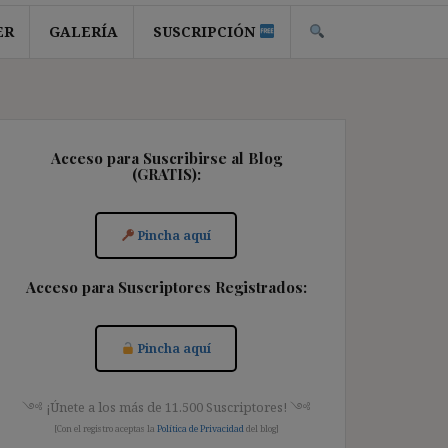
ER
GALERÍA
SUSCRIPCIÓN
Acceso para Suscribirse al Blog
(GRATIS):
Pincha aquí
Acceso para Suscriptores Registrados:
Pincha aquí
༺ ¡Únete a los más de 11.500 Suscriptores! ༺
[Con el registro aceptas la
Política de Privacidad
del blog]