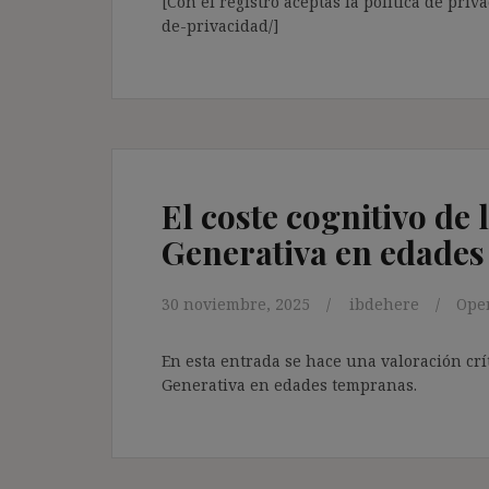
[Con el registro aceptas la política de priva
de-privacidad/]
El coste cognitivo de l
Generativa en edade
30 noviembre, 2025
ibdehere
Ope
En esta entrada se hace una valoración críti
Generativa en edades tempranas.