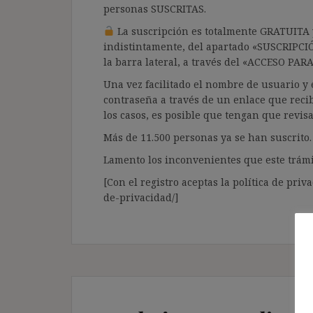
personas SUSCRITAS.
La suscripción es totalmente GRATUITA y
indistintamente, del apartado «SUSCRIPCI
la barra lateral, a través del «ACCESO PA
Una vez facilitado el nombre de usuario y e
contraseña a través de un enlace que recib
los casos, es posible que tengan que revis
Más de 11.500 personas ya se han suscrito.
Lamento los inconvenientes que este trámi
[Con el registro aceptas la política de priva
de-privacidad/]