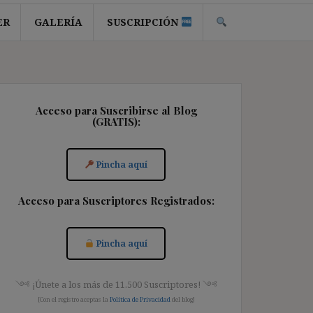
ER
GALERÍA
SUSCRIPCIÓN
Acceso para Suscribirse al Blog
(GRATIS):
Pincha aquí
Acceso para Suscriptores Registrados:
Pincha aquí
༺ ¡Únete a los más de 11.500 Suscriptores! ༺
[Con el registro aceptas la
Política de Privacidad
del blog]