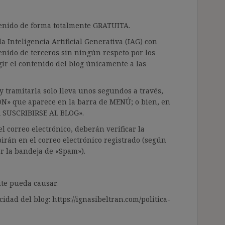
ntenido de forma totalmente GRATUITA.
a Inteligencia Artificial Generativa (IAG) con
enido de terceros sin ningún respeto por los
gir el contenido del blog únicamente a las
 tramitarla solo lleva unos segundos a través,
ÓN» que aparece en la barra de MENÚ; o bien, en
RA SUSCRIBIRSE AL BLOG».
l correo electrónico, deberán verificar la
irán en el correo electrónico registrado (según
ar la bandeja de «Spam»).
te pueda causar.
cidad del blog: https://ignasibeltran.com/politica-