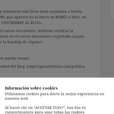
 tramitarla solo lleva unos segundos a través,
ÓN» que aparece en la barra de MENÚ; o bien, en
RA SUSCRIBIRSE AL BLOG».
l correo electrónico, deberán verificar la
irán en el correo electrónico registrado (según
ar la bandeja de «Spam»).
te pueda causar.
cidad del blog: https://ignasibeltran.com/politica-
Información sobre cookies
Utilizamos cookies para darte la mejor experiencia en
nuestra web.
Al hacer clic en “ACEPTAR TODO”, nos das tu
consentimiento para usar todas las cookies.