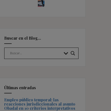
Buscar en el Blog…
Últimas entradas
Empleo público temporal: las
reacciones jurisdiccionales al asunto
Obadal en 10 criterios interpretativos