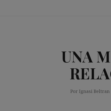
Saltar
al
contenido
UNA M
RELA
Por Ignasi Beltran