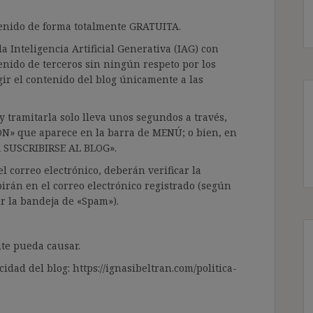
ntenido de forma totalmente GRATUITA.
a Inteligencia Artificial Generativa (IAG) con
enido de terceros sin ningún respeto por los
gir el contenido del blog únicamente a las
 tramitarla solo lleva unos segundos a través,
ÓN» que aparece en la barra de MENÚ; o bien, en
RA SUSCRIBIRSE AL BLOG».
l correo electrónico, deberán verificar la
irán en el correo electrónico registrado (según
ar la bandeja de «Spam»).
te pueda causar.
cidad del blog: https://ignasibeltran.com/politica-