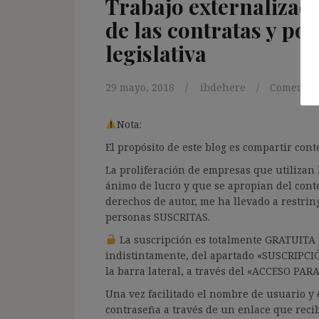
Trabajo externalizado
de las contratas y po
legislativa
29 mayo, 2018
ibdehere
Comentari
Nota:
El propósito de este blog es compartir co
La proliferación de empresas que utilizan l
ánimo de lucro y que se apropian del cont
derechos de autor, me ha llevado a restrin
personas SUSCRITAS.
La suscripción es totalmente GRATUITA y
indistintamente, del apartado «SUSCRIPCI
la barra lateral, a través del «ACCESO PA
Una vez facilitado el nombre de usuario y e
contraseña a través de un enlace que recib