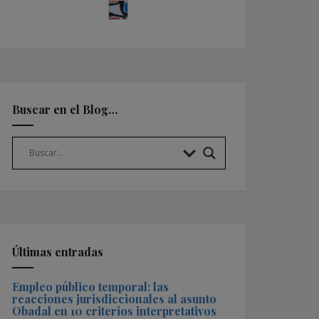
Buscar en el Blog…
Últimas entradas
Empleo público temporal: las
reacciones jurisdiccionales al asunto
Obadal en 10 criterios interpretativos