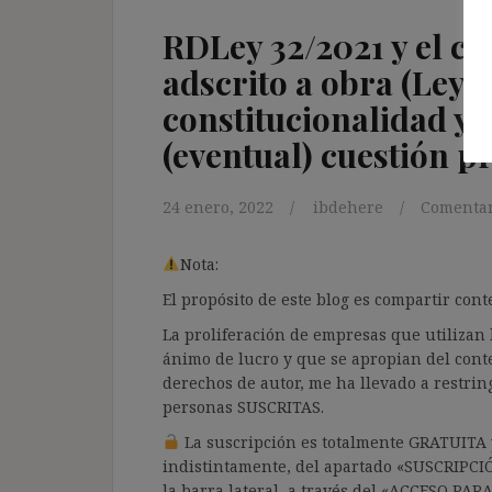
RDLey 32/2021 y el co
adscrito a obra (Ley 
constitucionalidad y
(eventual) cuestión pr
24 enero, 2022
ibdehere
Comentar
Nota:
El propósito de este blog es compartir co
La proliferación de empresas que utilizan l
ánimo de lucro y que se apropian del cont
derechos de autor, me ha llevado a restrin
personas SUSCRITAS.
La suscripción es totalmente GRATUITA y
indistintamente, del apartado «SUSCRIPCI
la barra lateral, a través del «ACCESO PA