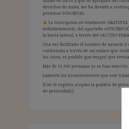
ánimo de lucro y que se apropian del cont
derechos de autor, me ha llevado a restrin
personas SUSCRITAS.
La suscripción es totalmente GRATUITA y
indistintamente, del apartado «SUSCRIPCI
la barra lateral, a través del «ACCESO PA
Una vez facilitado el nombre de usuario y e
contraseña a través de un enlace que recib
los casos, es posible que tengan que revis
Más de 11.500 personas ya se han suscrito.
Lamento los inconvenientes que este trámi
[Con el registro aceptas la política de priva
de-privacidad/]