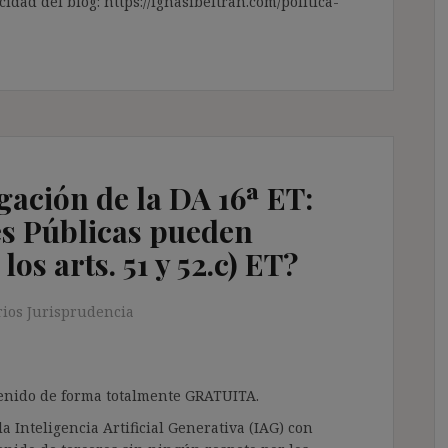
cidad del blog: https://ignasibeltran.com/politica-
ación de la DA 16ª ET:
s Públicas pueden
los arts. 51 y 52.c) ET?
ios Jurisprudencia
ntenido de forma totalmente GRATUITA.
a Inteligencia Artificial Generativa (IAG) con