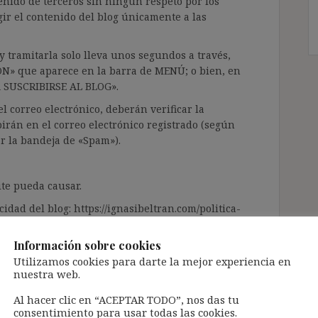
enido de terceros sin ningún respeto por los
gir el contenido del blog únicamente a las
 tramitarla solo lleva unos segundos a través,
ÓN» que aparece en la barra de MENÚ; o bien, en
RA SUSCRIBIRSE AL BLOG».
l correo electrónico, deberán verificar la
irán en el correo electrónico registrado (según
ar la bandeja de «Spam»).
te pueda causar.
cidad del blog: https://ignasibeltran.com/politica-
Información sobre cookies
Utilizamos cookies para darte la mejor experiencia en
nuestra web.
Al hacer clic en “ACEPTAR TODO”, nos das tu
consentimiento para usar todas las cookies.