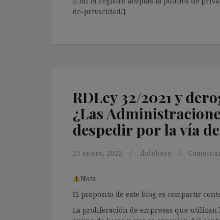
[Con el registro aceptas la política de priva
de-privacidad/]
RDLey 32/2021 y derog
¿Las Administracione
despedir por la vía de 
27 enero, 2022
ibdehere
Comentar
Nota:
El propósito de este blog es compartir co
La proliferación de empresas que utilizan l