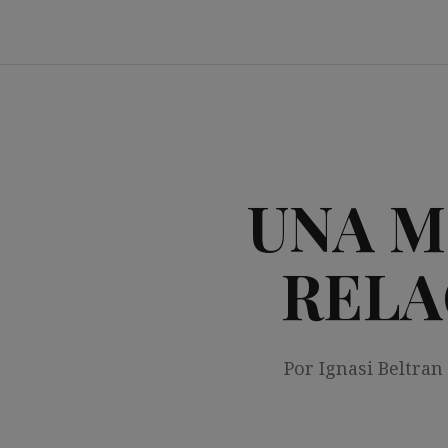
Saltar
al
contenido
UNA M
RELA
Por Ignasi Beltran