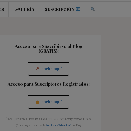
ER
GALERÍA
SUSCRIPCIÓN
Acceso para Suscribirse al Blog
(GRATIS):
Pincha aquí
Acceso para Suscriptores Registrados:
Pincha aquí
༺ ¡Únete a los más de 11.500 Suscriptores! ༺
[Con el registro aceptas la
Política de Privacidad
del blog]