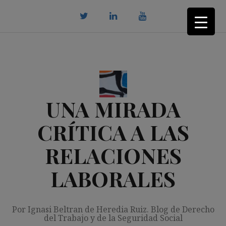
Saltar
al
contenido
twitter
Linkedin
youtube
UNA MIRADA
CRÍTICA A LAS
RELACIONES
LABORALES
Por Ignasi Beltran de Heredia Ruiz. Blog de Derecho
del Trabajo y de la Seguridad Social