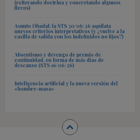
(reiterando doctrina y concretando algunos
flecos)
Asunto Obadal: la STS 30/06/26 aquilata
nuevos criterios interpretativos (y ¿vuelve a la
casilla de salida con los indefinidos no fijos?)
Absentismo y devengo de premio de
continuidad, en forma de más días de
descanso (STS 16/06/26)
Inteligencia artificial y la nueva versión del
«hombre-masa»