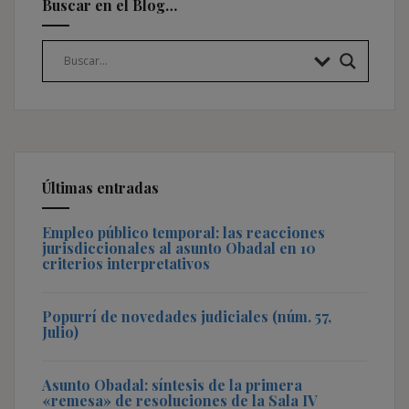
Buscar en el Blog…
Últimas entradas
Empleo público temporal: las reacciones
jurisdiccionales al asunto Obadal en 10
criterios interpretativos
Popurrí de novedades judiciales (núm. 57,
Julio)
Asunto Obadal: síntesis de la primera
«remesa» de resoluciones de la Sala IV