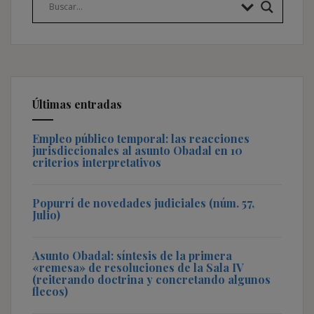
Últimas entradas
Empleo público temporal: las reacciones
jurisdiccionales al asunto Obadal en 10
criterios interpretativos
Popurrí de novedades judiciales (núm. 57,
Julio)
Asunto Obadal: síntesis de la primera
«remesa» de resoluciones de la Sala IV
(reiterando doctrina y concretando algunos
flecos)