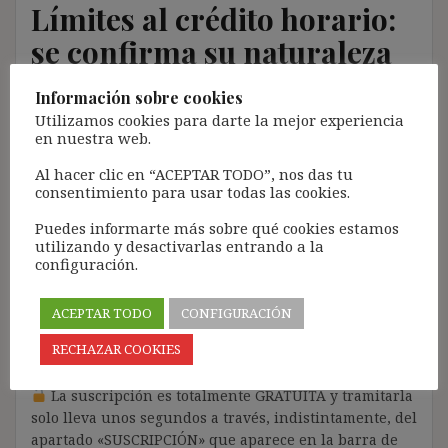
Límites al crédito horario:
se confirma su naturaleza
individual
Información sobre cookies
Utilizamos cookies para darte la mejor experiencia
29 marzo, 2017
ibdehere
Comentarios Jurisprudencia
en nuestra web.
Nota:
Al hacer clic en “ACEPTAR TODO”, nos das tu
consentimiento para usar todas las cookies.
El propósito de este blog es compartir contenido de
forma totalmente GRATUITA.
Puedes informarte más sobre qué cookies estamos
utilizando y desactivarlas entrando a la
La proliferación de empresas que utilizan la
configuración.
Inteligencia Artificial Generativa (IAG) con ánimo de
lucro y que se apropian del contenido de terceros sin
ACEPTAR TODO
CONFIGURACIÓN
ningún respeto por los derechos de autor, me ha
llevado a restringir el contenido del blog únicamente
RECHAZAR COOKIES
a las personas SUSCRITAS.
La suscripción es totalmente GRATUITA y tramitarla
solo lleva unos segundos a través, indistintamente, del
apartado «SUSCRIPCIÓN» que aparece en la barra de