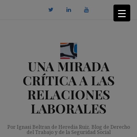
Saltar
al
contenido
twitter
Linkedin
youtube
UNA MIRADA
CRÍTICA A LAS
RELACIONES
LABORALES
Por Ignasi Beltran de Heredia Ruiz. Blog de Derecho
del Trabajo y de la Seguridad Social