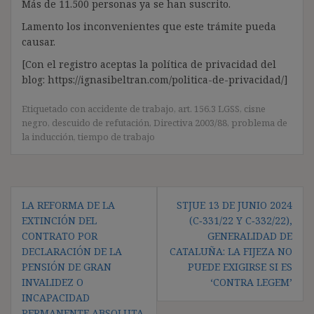
Más de 11.500 personas ya se han suscrito.
Lamento los inconvenientes que este trámite pueda
causar.
[Con el registro aceptas la política de privacidad del
blog: https://ignasibeltran.com/politica-de-privacidad/]
Etiquetado con
accidente de trabajo
,
art. 156.3 LGSS
,
cisne
negro
,
descuido de refutación
,
Directiva 2003/88
,
problema de
la inducción
,
tiempo de trabajo
Navegación
LA REFORMA DE LA
STJUE 13 DE JUNIO 2024
de
EXTINCIÓN DEL
(C‑331/22 Y C‑332/22),
entradas
CONTRATO POR
GENERALIDAD DE
DECLARACIÓN DE LA
CATALUÑA: LA FIJEZA NO
PENSIÓN DE GRAN
PUEDE EXIGIRSE SI ES
INVALIDEZ O
‘CONTRA LEGEM’
INCAPACIDAD
PERMANENTE ABSOLUTA