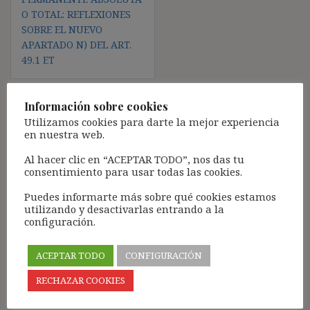
O TOTAL: REFLEXIONES
SOBRE EL NUEVO
APARTADO N) DEL ART.
49.1 ET
Información sobre cookies
Utilizamos cookies para darte la mejor experiencia
Deja una respuesta
en nuestra web.
Tu dirección de correo electrónico no será publicada.
Los
Al hacer clic en “ACEPTAR TODO”, nos das tu
campos obligatorios están marcados con
*
consentimiento para usar todas las cookies.
Comentario
*
Puedes informarte más sobre qué cookies estamos
utilizando y desactivarlas entrando a la
configuración.
ACEPTAR TODO
CONFIGURACIÓN
RECHAZAR COOKIES