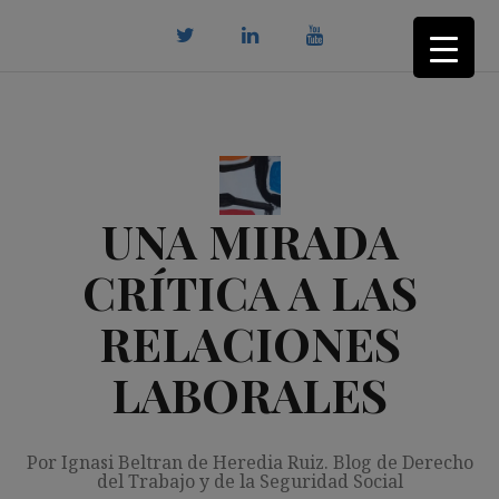
Saltar
al
contenido
twitter
Linkedin
youtube
UNA MIRADA
CRÍTICA A LAS
RELACIONES
LABORALES
Por Ignasi Beltran de Heredia Ruiz. Blog de Derecho
del Trabajo y de la Seguridad Social