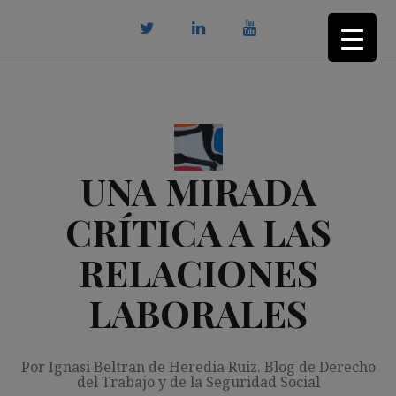
Saltar
al
contenido
twitter
Linkedin
youtube
UNA MIRADA
CRÍTICA A LAS
RELACIONES
LABORALES
Por Ignasi Beltran de Heredia Ruiz. Blog de Derecho
del Trabajo y de la Seguridad Social