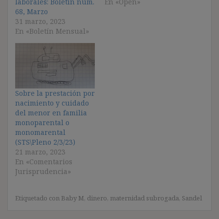
laborales: Boletín núm.
En «Open»
68, Marzo
31 marzo, 2023
En «Boletín Mensual»
Sobre la prestación por
nacimiento y cuidado
del menor en familia
monoparental o
monomarental
(STS\Pleno 2/3/23)
21 marzo, 2023
En «Comentarios
Jurisprudencia»
Etiquetado con
Baby M
,
dinero
,
maternidad subrogada
,
Sandel