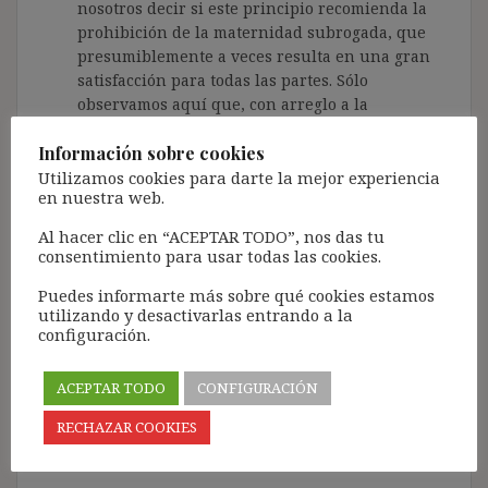
nosotros decir si este principio recomienda la
prohibición de la maternidad subrogada, que
presumiblemente a veces resulta en una gran
satisfacción para todas las partes. Sólo
observamos aquí que, con arreglo a la
legislación vigente, el hecho de que la Sra.
Whitehead «aceptara» el arreglo no es
Información sobre cookies
determinante».
Utilizamos cookies para darte la mejor experiencia
en nuestra web.
Posteriormente, añade (ap. 442)
Al hacer clic en “ACEPTAR TODO”, nos das tu
«Más allá de eso está la degradación potencial de
consentimiento para usar todas las cookies.
algunas mujeres que puede resultar de este
arreglo. En muchos casos, por supuesto, la
Puedes informarte más sobre qué cookies estamos
utilizando y desactivarlas entrando a la
subrogación puede traer satisfacción, no solo a
configuración.
la pareja infértil, sino a la propia madre
sustituta. El hecho, sin embargo, de que muchas
ACEPTAR TODO
CONFIGURACIÓN
mujeres no perciban negativamente la
subrogación, sino que la vean como una
RECHAZAR COOKIES
oportunidad, no disminuye su potencial de
devastación para otras mujeres»