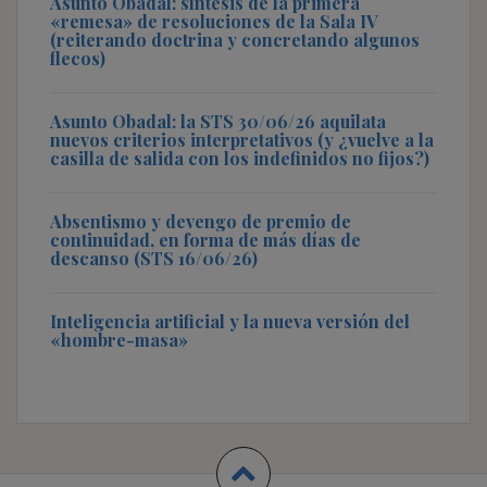
Asunto Obadal: síntesis de la primera
«remesa» de resoluciones de la Sala IV
(reiterando doctrina y concretando algunos
flecos)
Asunto Obadal: la STS 30/06/26 aquilata
nuevos criterios interpretativos (y ¿vuelve a la
casilla de salida con los indefinidos no fijos?)
Absentismo y devengo de premio de
continuidad, en forma de más días de
descanso (STS 16/06/26)
Inteligencia artificial y la nueva versión del
«hombre-masa»