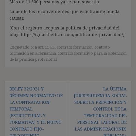
Más de 11.500 personas ya se han suscrito.
Lamento los inconvenientes que este trámite pueda
causar.
[Con el registro aceptas la política de privacidad del
blog: https://ignasibeltran.com/politica-de-privacidad/]
Etiquetado con
art. 11 ET
,
contrato formación
,
contrato
formación en alternancia
,
contrato formativo para la obtención
de la práctica profesional
Navegación
RDLEY 32/2021 Y
LA ÚLTIMA
de
RÉGIMEN NORMATIVO DE
JURISPRUDENCIA SOCIAL
entradas
LA CONTRATACIÓN
SOBRE LA PREVENCIÓN Y
TEMPORAL
CONTROL DE LA
(ESTRUCTURAL Y
TEMPORALIDAD DEL
FORMATIVA) Y EL NUEVO
PERSONAL LABORAL DE
CONTRATO FIJO-
LAS ADMINISTRACIONES
DISCONTINUO
PÚBLICAS»