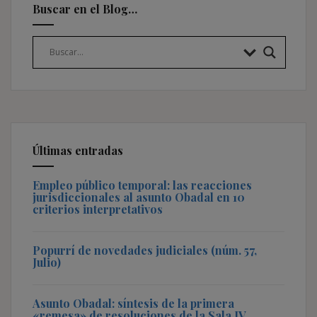
Buscar en el Blog…
Últimas entradas
Empleo público temporal: las reacciones
jurisdiccionales al asunto Obadal en 10
criterios interpretativos
Popurrí de novedades judiciales (núm. 57,
Julio)
Asunto Obadal: síntesis de la primera
«remesa» de resoluciones de la Sala IV