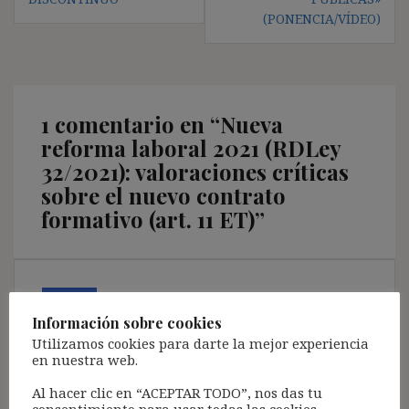
(PONENCIA/VÍDEO)
1 comentario en “
Nueva
reforma laboral 2021 (RDLey
32/2021): valoraciones críticas
sobre el nuevo contrato
formativo (art. 11 ET)
”
Justo Luis González de la Vega
dice:
5 enero, 2022 a las 08:12
Información sobre cookies
Utilizamos cookies para darte la mejor experiencia
en nuestra web.
Buenos días.
Gracias profesor.
Al hacer clic en “ACEPTAR TODO”, nos das tu
Un abrazo