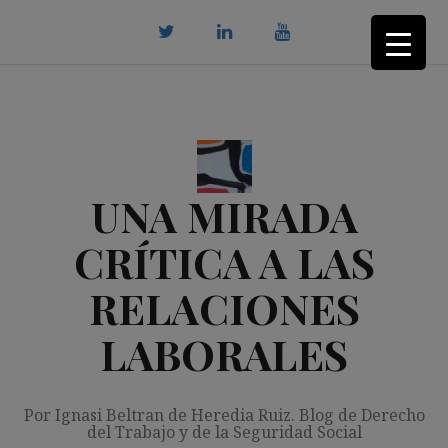
Saltar
al
contenido
twitter
Linkedin
youtube
UNA MIRADA
CRÍTICA A LAS
RELACIONES
LABORALES
Por Ignasi Beltran de Heredia Ruiz. Blog de Derecho
del Trabajo y de la Seguridad Social