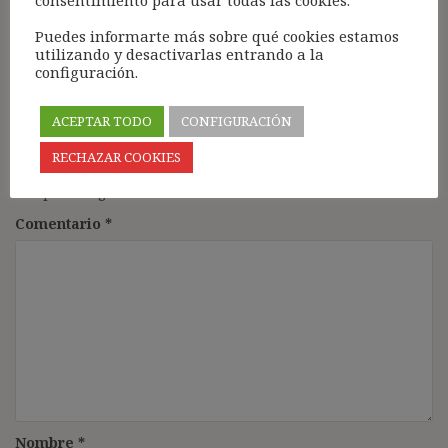
consentimiento para usar todas las cookies.
Responder
Puedes informarte más sobre qué cookies estamos
utilizando y desactivarlas entrando a la
configuración.
ACEPTAR TODO
CONFIGURACIÓN
Deja una respuesta
RECHAZAR COOKIES
Tu dirección de correo electrónico no será publicada.
Los
campos obligatorios están marcados con
*
Comentario
*
Nombre
*