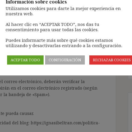
Información sobre cookies
Utilizamos cookies para darte la mejor experiencia en
nuestra web.
ntenido de forma totalmente GRATUITA.
Al hacer clic en “ACEPTAR TODO”, nos das tu
consentimiento para usar todas las cookies.
a Inteligencia Artificial Generativa (IAG) con
enido de terceros sin ningún respeto por los
Puedes informarte más sobre qué cookies estamos
gir el contenido del blog únicamente a las
utilizando y desactivarlas entrando a la configuración.
 tramitarla solo lleva unos segundos a través,
ACEPTAR TODO
CONFIGURACIÓN
RECHAZAR COOKIES
ÓN» que aparece en la barra de MENÚ; o bien, en
RA SUSCRIBIRSE AL BLOG».
l correo electrónico, deberán verificar la
irán en el correo electrónico registrado (según
ar la bandeja de «Spam»).
te pueda causar.
cidad del blog: https://ignasibeltran.com/politica-