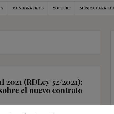
OG
MONOGRÁFICOS
YOUTUBE
MÚSICA PARA LE
l 2021 (RDLey 32/2021):
 sobre el nuevo contrato
os Legislación