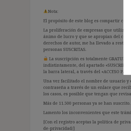
Nota:
El propósito de este blog es compartir co
La proliferación de empresas que utilizan l
ánimo de lucro y que se apropian del cont
derechos de autor, me ha llevado a restrin
personas SUSCRITAS.
La suscripción es totalmente GRATUITA y
indistintamente, del apartado «SUSCRIPCI
la barra lateral, a través del «ACCESO PA
Una vez facilitado el nombre de usuario y e
contraseña a través de un enlace que recib
los casos, es posible que tengan que revis
Más de 11.500 personas ya se han suscrito.
Lamento los inconvenientes que este trámi
[Con el registro aceptas la política de priva
de-privacidad/]