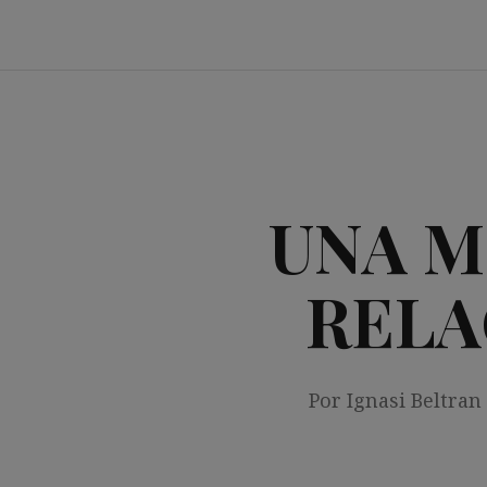
Saltar
al
contenido
UNA M
RELA
Por Ignasi Beltran