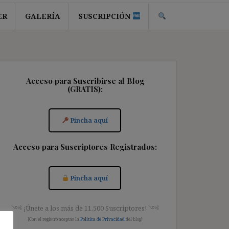
ER
GALERÍA
SUSCRIPCIÓN
Acceso para Suscribirse al Blog
(GRATIS):
Pincha aquí
Acceso para Suscriptores Registrados:
Pincha aquí
༺ ¡Únete a los más de 11.500 Suscriptores! ༺
[Con el registro aceptas la
Política de Privacidad
del blog]