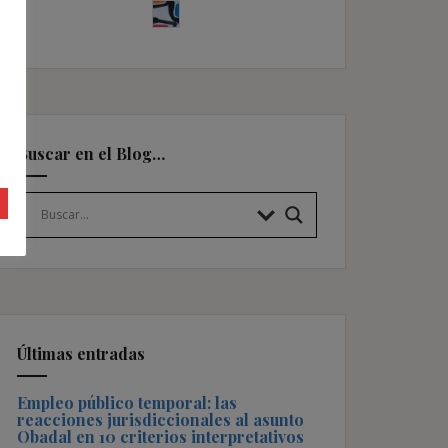
Buscar en el Blog…
Últimas entradas
Empleo público temporal: las
reacciones jurisdiccionales al asunto
Obadal en 10 criterios interpretativos