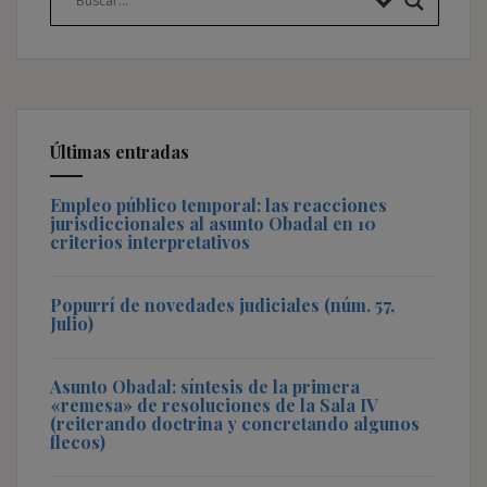
Últimas entradas
Empleo público temporal: las reacciones
jurisdiccionales al asunto Obadal en 10
criterios interpretativos
Popurrí de novedades judiciales (núm. 57,
Julio)
Asunto Obadal: síntesis de la primera
«remesa» de resoluciones de la Sala IV
(reiterando doctrina y concretando algunos
flecos)