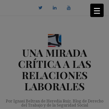
Saltar
al
contenido
twitter
Linkedin
youtube
UNA MIRADA
CRÍTICA A LAS
RELACIONES
LABORALES
Por Ignasi Beltran de Heredia Ruiz. Blog de Derecho
del Trabajo y de la Seguridad Social