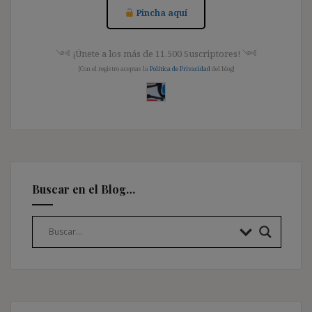
Pincha aquí
༺ ¡Únete a los más de 11.500 Suscriptores! ༺
[Con el registro aceptas la
Política de Privacidad
del blog]
Buscar en el Blog…