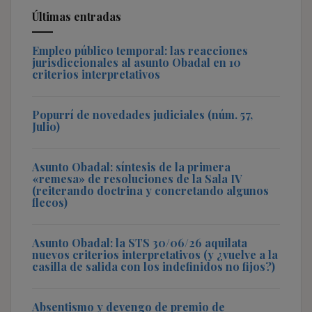
Últimas entradas
Empleo público temporal: las reacciones
jurisdiccionales al asunto Obadal en 10
criterios interpretativos
Popurrí de novedades judiciales (núm. 57,
Julio)
Asunto Obadal: síntesis de la primera
«remesa» de resoluciones de la Sala IV
(reiterando doctrina y concretando algunos
flecos)
Asunto Obadal: la STS 30/06/26 aquilata
nuevos criterios interpretativos (y ¿vuelve a la
casilla de salida con los indefinidos no fijos?)
Absentismo y devengo de premio de