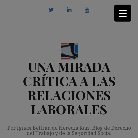
Saltar
al
contenido
twitter
Linkedin
youtube
UNA MIRADA
CRÍTICA A LAS
RELACIONES
LABORALES
Por Ignasi Beltran de Heredia Ruiz. Blog de Derecho
del Trabajo y de la Seguridad Social