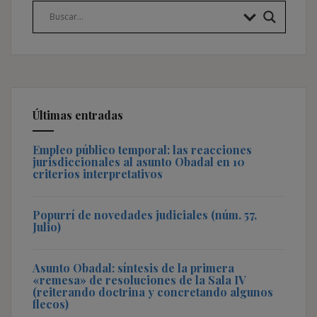
Últimas entradas
Empleo público temporal: las reacciones
jurisdiccionales al asunto Obadal en 10
criterios interpretativos
Popurrí de novedades judiciales (núm. 57,
Julio)
Asunto Obadal: síntesis de la primera
«remesa» de resoluciones de la Sala IV
(reiterando doctrina y concretando algunos
flecos)