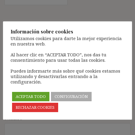
Deja una respuesta
Información sobre cookies
Tu dirección de correo electrónico no será publicada.
Los
Utilizamos cookies para darte la mejor experiencia
campos obligatorios están marcados con
*
en nuestra web.
Comentario
*
Al hacer clic en “ACEPTAR TODO”, nos das tu
consentimiento para usar todas las cookies.
Puedes informarte más sobre qué cookies estamos
utilizando y desactivarlas entrando a la
configuración.
ACEPTAR TODO
CONFIGURACIÓN
RECHAZAR COOKIES
Nombre
*