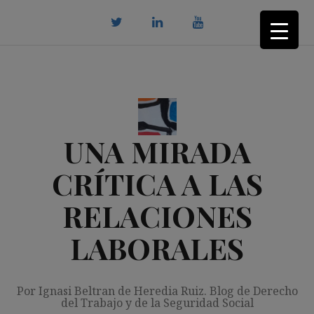
Saltar
al
contenido
twitter
Linkedin
youtube
UNA MIRADA
CRÍTICA A LAS
RELACIONES
LABORALES
Por Ignasi Beltran de Heredia Ruiz. Blog de Derecho
del Trabajo y de la Seguridad Social