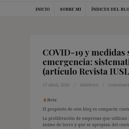
INICIO
SOBRE MI
ÍNDICES DEL BL
COVID-19 y medidas s
emergencia: sistemat
(artículo Revista IUS
27 abril, 2020
ibdehere
Comentari
Nota:
El propósito de este blog es compartir co
La proliferación de empresas que utilizan l
ánimo de lucro y que se apropian del cont