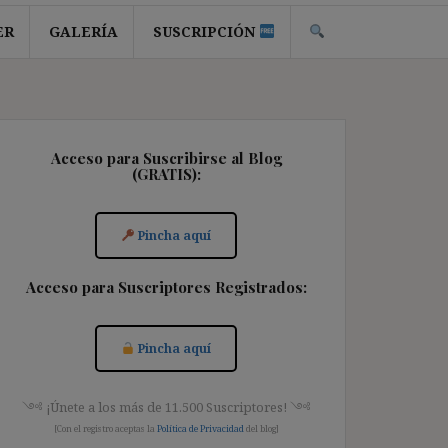
ER
GALERÍA
SUSCRIPCIÓN
Acceso para Suscribirse al Blog
(GRATIS):
Pincha aquí
Acceso para Suscriptores Registrados:
Pincha aquí
༺ ¡Únete a los más de 11.500 Suscriptores! ༺
[Con el registro aceptas la
Política de Privacidad
del blog]