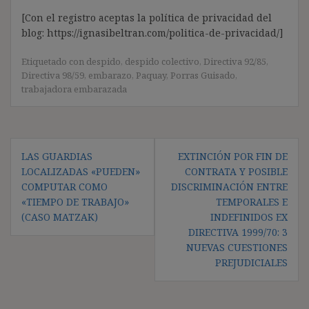
[Con el registro aceptas la política de privacidad del
blog: https://ignasibeltran.com/politica-de-privacidad/]
Etiquetado con
despido
,
despido colectivo
,
Directiva 92/85
,
Directiva 98/59
,
embarazo
,
Paquay
,
Porras Guisado
,
trabajadora embarazada
Navegación
LAS GUARDIAS
EXTINCIÓN POR FIN DE
de
LOCALIZADAS «PUEDEN»
CONTRATA Y POSIBLE
entradas
COMPUTAR COMO
DISCRIMINACIÓN ENTRE
«TIEMPO DE TRABAJO»
TEMPORALES E
(CASO MATZAK)
INDEFINIDOS EX
DIRECTIVA 1999/70: 3
NUEVAS CUESTIONES
PREJUDICIALES