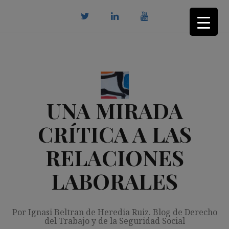
Saltar
al
contenido
twitter
Linkedin
youtube
UNA MIRADA
CRÍTICA A LAS
RELACIONES
LABORALES
Por Ignasi Beltran de Heredia Ruiz. Blog de Derecho
del Trabajo y de la Seguridad Social