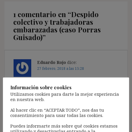
1 comentario en “
Despido
colectivo y trabajadoras
embarazadas (caso Porras
Guisado)
”
Eduardo Rojo
dice:
27 febrero, 2018 a las 15:28
Excelente reflexión Ignasi. La tomo en
Información sobre cookies
consideración a efectos de estudio y posterior
Utilizamos cookies para darte la mejor experiencia
debate. Saludos.
en nuestra web.
Responder
Al hacer clic en “ACEPTAR TODO”, nos das tu
consentimiento para usar todas las cookies.
Puedes informarte más sobre qué cookies estamos
utilizando y desactivarlas entrando a la