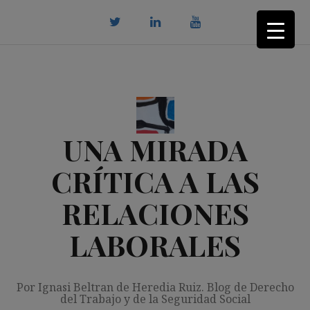
Saltar
al
contenido
twitter
Linkedin
youtube
UNA MIRADA
CRÍTICA A LAS
RELACIONES
LABORALES
Por Ignasi Beltran de Heredia Ruiz. Blog de Derecho
del Trabajo y de la Seguridad Social