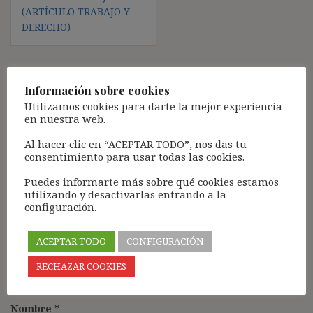
(ARTÍCULO TRABAJO Y
DERECHO)
Información sobre cookies
Deja una respuesta
Utilizamos cookies para darte la mejor experiencia
Tu dirección de correo electrónico no será publicada.
Los
en nuestra web.
campos obligatorios están marcados con
*
Al hacer clic en “ACEPTAR TODO”, nos das tu
Comentario
*
consentimiento para usar todas las cookies.
Puedes informarte más sobre qué cookies estamos
utilizando y desactivarlas entrando a la
configuración.
ACEPTAR TODO
CONFIGURACIÓN
RECHAZAR COOKIES
Nombre
*