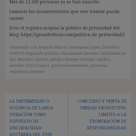
Más de 11.500 personas ya se han suscrito.
Lamento los inconvenientes que este trámite pueda
causar.
[Con el registro aceptas la política de privacidad del
blog: https://ignasibeltran.com/politica-de-privacidad/]
Etiquetado con
Acuerdo Marco
,
Castrejana López
,
Directiva
1999/70
,
empleado público
,
funcionario interino
,
indefinido no
fijo
,
Martínez Andrés
,
médico forense interino
,
médico
interino
,
Pérez López
,
personal estatutario
,
personal
estatutario interino
Navegación
LA ENFERMEDAD O
CONCURSO Y VENTA DE
de
DOLENCIA DE LARGA
UNIDAD PRODUCTIVA:
entradas
DURACIÓN COMO
LÍMITES A LA
SUPUESTO DE
EXONERACIÓN DE
DISCAPACIDAD:
RESPONSABILIDAD
DOCTRINA DEL TJUE