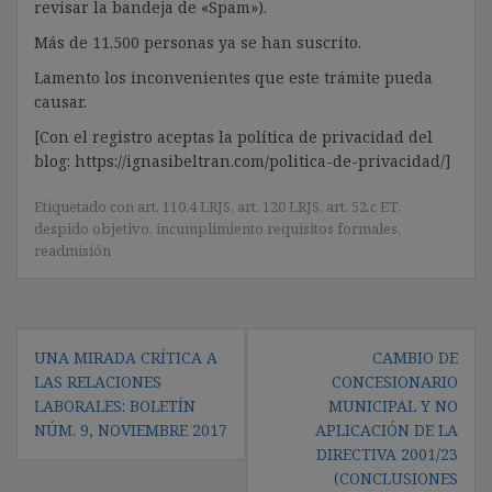
revisar la bandeja de «Spam»).
Más de 11.500 personas ya se han suscrito.
Lamento los inconvenientes que este trámite pueda
causar.
[Con el registro aceptas la política de privacidad del
blog: https://ignasibeltran.com/politica-de-privacidad/]
Etiquetado con
art. 110.4 LRJS
,
art. 120 LRJS
,
art. 52.c ET
,
despido objetivo
,
incumplimiento requisitos formales
,
readmisión
Navegación
UNA MIRADA CRÍTICA A
CAMBIO DE
de
LAS RELACIONES
CONCESIONARIO
entradas
LABORALES: BOLETÍN
MUNICIPAL Y NO
NÚM. 9, NOVIEMBRE 2017
APLICACIÓN DE LA
DIRECTIVA 2001/23
(CONCLUSIONES