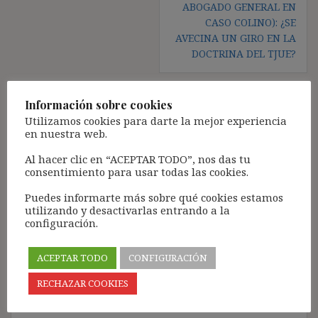
ABOGADO GENERAL EN
CASO COLINO): ¿SE
AVECINA UN GIRO EN LA
DOCTRINA DEL TJUE?
Información sobre cookies
Deja una respuesta
Utilizamos cookies para darte la mejor experiencia
en nuestra web.
Tu dirección de correo electrónico no será publicada.
Los
Al hacer clic en “ACEPTAR TODO”, nos das tu
campos obligatorios están marcados con
*
consentimiento para usar todas las cookies.
Comentario
*
Puedes informarte más sobre qué cookies estamos
utilizando y desactivarlas entrando a la
configuración.
ACEPTAR TODO
CONFIGURACIÓN
RECHAZAR COOKIES