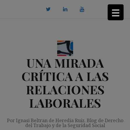
Saltar
al
contenido
twitter
Linkedin
youtube
UNA MIRADA
CRÍTICA A LAS
RELACIONES
LABORALES
Por Ignasi Beltran de Heredia Ruiz. Blog de Derecho
del Trabajo y de la Seguridad Social