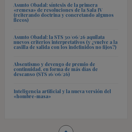
Asunto Obadal: síntesis de la primera
«remesa» de resoluciones de la Sala IV
(reiterando doctrina y concretando algunos
flecos)
Asunto Obadal: la STS 30/06/26 aquilata
nuevos criterios interpretativos (y ¿vuelve a la
casilla de salida con los indefinidos no fijos?)
Absentismo y devengo de premio de
continuidad, en forma de más días de
descanso (STS 16/06/26)
Inteligencia artificial y la nueva versión del
«hombre-masa»