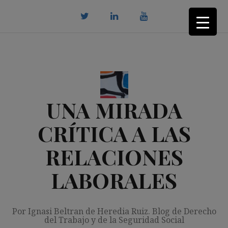
Saltar
al
contenido
twitter
Linkedin
youtube
UNA MIRADA
CRÍTICA A LAS
RELACIONES
LABORALES
Por Ignasi Beltran de Heredia Ruiz. Blog de Derecho
del Trabajo y de la Seguridad Social