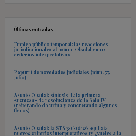
Últimas entradas
Empleo público temporal: las reacciones
jurisdiccionales al asunto Obadal en 10
criterios interpretativos
Popurrí de novedades judiciales (núm. 57,
Julio)
Asunto Obadal: síntesis de la primera
«remesa» de resoluciones de la Sala IV
(reiterando doctrina y concretando algunos
flecos)
Asunto Obadal: la STS 30/06/26 aquilata
nuevos criterios interpretativos (y ¿vuelve a la