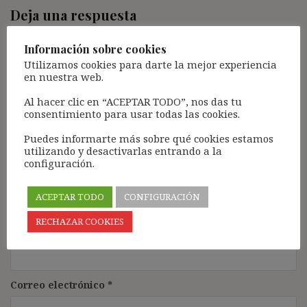
Deja una respuesta
Tu dirección de correo electrónico no será publicada.
Los
Información sobre cookies
campos obligatorios están marcados con
*
Utilizamos cookies para darte la mejor experiencia
Comentario
*
en nuestra web.
Al hacer clic en “ACEPTAR TODO”, nos das tu
consentimiento para usar todas las cookies.
Puedes informarte más sobre qué cookies estamos
utilizando y desactivarlas entrando a la
configuración.
ACEPTAR TODO
CONFIGURACIÓN
RECHAZAR COOKIES
Nombre
*
Correo electrónico
*