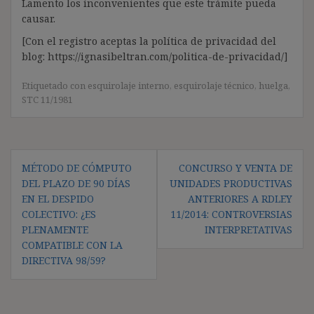
Lamento los inconvenientes que este trámite pueda
causar.
[Con el registro aceptas la política de privacidad del
blog: https://ignasibeltran.com/politica-de-privacidad/]
Etiquetado con
esquirolaje interno
,
esquirolaje técnico
,
huelga
,
STC 11/1981
Navegación
MÉTODO DE CÓMPUTO
CONCURSO Y VENTA DE
de
DEL PLAZO DE 90 DÍAS
UNIDADES PRODUCTIVAS
entradas
EN EL DESPIDO
ANTERIORES A RDLEY
COLECTIVO: ¿ES
11/2014: CONTROVERSIAS
PLENAMENTE
INTERPRETATIVAS
COMPATIBLE CON LA
DIRECTIVA 98/59?