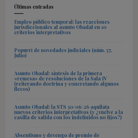
Últimas entradas
Empleo público temporal: las reacciones
jurisdiccionales al asunto Obadal en 10
criterios interpretativos
Popurrí de novedades judiciales (núm. 57,
Julio)
Asunto Obadal: síntesis de la primera
«remesa» de resoluciones de la Sala IV
(reiterando doctrina y concretando algunos
flecos)
Asunto Obadal: la STS 30/06/26 aquilata
nuevos criterios interpretativos (y ¿vuelve a la
casilla de salida con los indefinidos no fijos?)
Absentismo y devengo de premio de