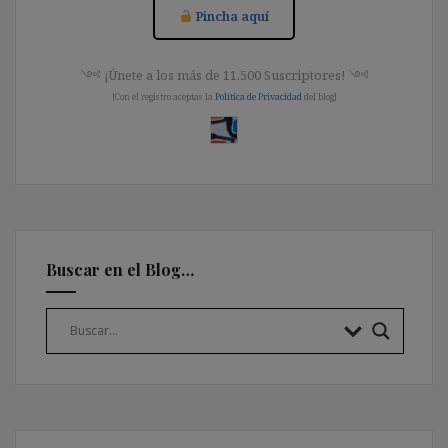
Pincha aquí
༺ ¡Únete a los más de 11.500 Suscriptores! ༺
[Con el registro aceptas la
Política de Privacidad
del blog]
Buscar en el Blog…