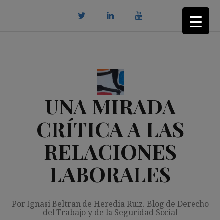
Saltar
al
contenido
twitter
Linkedin
youtube
UNA MIRADA
CRÍTICA A LAS
RELACIONES
LABORALES
Por Ignasi Beltran de Heredia Ruiz. Blog de Derecho
del Trabajo y de la Seguridad Social