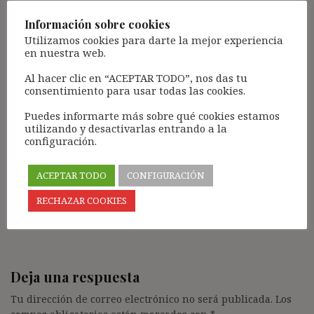
Información sobre cookies
Utilizamos cookies para darte la mejor experiencia
en nuestra web.
Carla
dice:
Al hacer clic en “ACEPTAR TODO”, nos das tu
28 febrero, 2017 a las 15:10
consentimiento para usar todas las cookies.
Es terrible que aun hoy en dia se siga teniendo en
Puedes informarte más sobre qué cookies estamos
utilizando y desactivarlas entrando a la
malas condiciones laborles a las empleadas del
configuración.
hogar, es un trabajo que conlleva muchisimas
responsabilidades, deberia tratarselas con respeto
y dignidad. Saludos
ACEPTAR TODO
CONFIGURACIÓN
Responder
RECHAZAR COOKIES
Deja una respuesta
Tu dirección de correo electrónico no será publicada.
Los