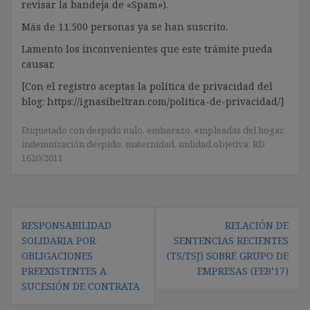
revisar la bandeja de «Spam»).
Más de 11.500 personas ya se han suscrito.
Lamento los inconvenientes que este trámite pueda
causar.
[Con el registro aceptas la política de privacidad del
blog: https://ignasibeltran.com/politica-de-privacidad/]
Etiquetado con
despido nulo
,
embarazo
,
empleadas del hogar
,
indemnización despido
,
maternidad
,
nulidad objetiva
,
RD
1620/2011
Navegación
RESPONSABILIDAD
RELACIÓN DE
de
SOLIDARIA POR
SENTENCIAS RECIENTES
entradas
OBLIGACIONES
(TS/TSJ) SOBRE GRUPO DE
PREEXISTENTES A
EMPRESAS (FEB’17)
SUCESIÓN DE CONTRATA