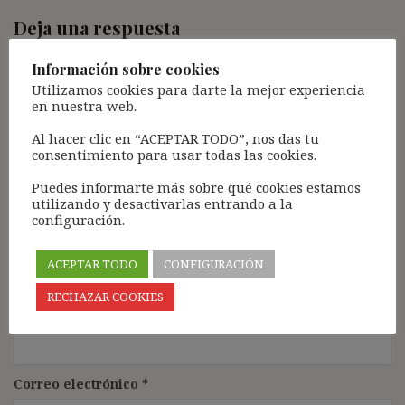
Deja una respuesta
Tu dirección de correo electrónico no será publicada.
Los
Información sobre cookies
campos obligatorios están marcados con
*
Utilizamos cookies para darte la mejor experiencia
en nuestra web.
Comentario
*
Al hacer clic en “ACEPTAR TODO”, nos das tu
consentimiento para usar todas las cookies.
Puedes informarte más sobre qué cookies estamos
utilizando y desactivarlas entrando a la
configuración.
ACEPTAR TODO
CONFIGURACIÓN
RECHAZAR COOKIES
Nombre
*
Correo electrónico
*