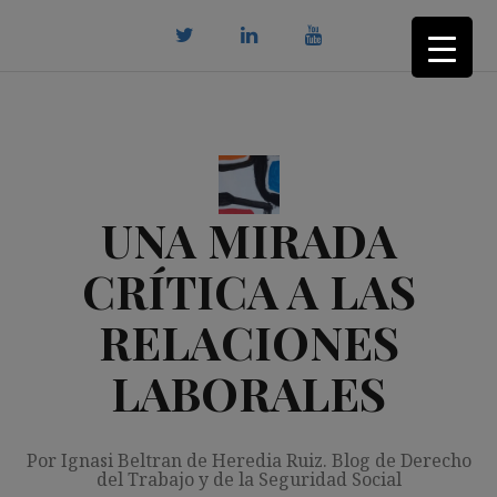
Saltar
al
contenido
twitter
Linkedin
youtube
UNA MIRADA
CRÍTICA A LAS
RELACIONES
LABORALES
Por Ignasi Beltran de Heredia Ruiz. Blog de Derecho
del Trabajo y de la Seguridad Social