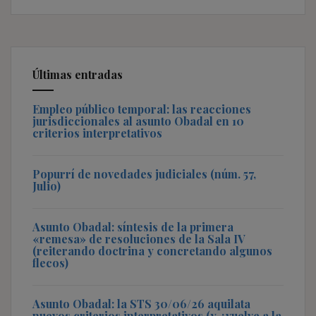
Últimas entradas
Empleo público temporal: las reacciones
jurisdiccionales al asunto Obadal en 10
criterios interpretativos
Popurrí de novedades judiciales (núm. 57,
Julio)
Asunto Obadal: síntesis de la primera
«remesa» de resoluciones de la Sala IV
(reiterando doctrina y concretando algunos
flecos)
Asunto Obadal: la STS 30/06/26 aquilata
nuevos criterios interpretativos (y ¿vuelve a la