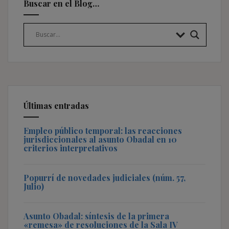
Buscar en el Blog…
Últimas entradas
Empleo público temporal: las reacciones
jurisdiccionales al asunto Obadal en 10
criterios interpretativos
Popurrí de novedades judiciales (núm. 57,
Julio)
Asunto Obadal: síntesis de la primera
«remesa» de resoluciones de la Sala IV