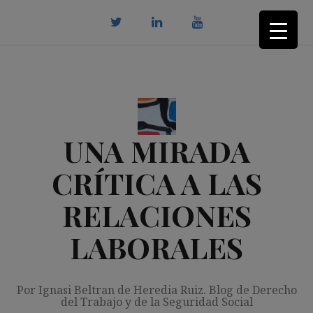
Saltar
al
contenido
twitter
Linkedin
youtube
UNA MIRADA
CRÍTICA A LAS
RELACIONES
LABORALES
Por Ignasi Beltran de Heredia Ruiz. Blog de Derecho
del Trabajo y de la Seguridad Social