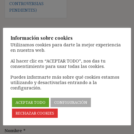
CONTROVERSIAS
PENDIENTES)
Información sobre cookies
Deja una respuesta
Utilizamos cookies para darte la mejor experiencia
Tu dirección de correo electrónico no será publicada.
Los
en nuestra web.
campos obligatorios están marcados con
*
Al hacer clic en “ACEPTAR TODO”, nos das tu
Comentario
*
consentimiento para usar todas las cookies.
Puedes informarte más sobre qué cookies estamos
utilizando y desactivarlas entrando a la
configuración.
ACEPTAR TODO
CONFIGURACIÓN
RECHAZAR COOKIES
Nombre
*