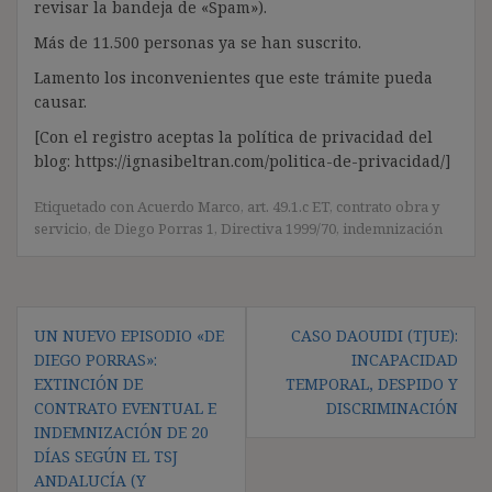
revisar la bandeja de «Spam»).
Más de 11.500 personas ya se han suscrito.
Lamento los inconvenientes que este trámite pueda
causar.
[Con el registro aceptas la política de privacidad del
blog: https://ignasibeltran.com/politica-de-privacidad/]
Etiquetado con
Acuerdo Marco
,
art. 49.1.c ET
,
contrato obra y
servicio
,
de Diego Porras 1
,
Directiva 1999/70
,
indemnización
Navegación
UN NUEVO EPISODIO «DE
CASO DAOUIDI (TJUE):
de
DIEGO PORRAS»:
INCAPACIDAD
entradas
EXTINCIÓN DE
TEMPORAL, DESPIDO Y
CONTRATO EVENTUAL E
DISCRIMINACIÓN
INDEMNIZACIÓN DE 20
DÍAS SEGÚN EL TSJ
ANDALUCÍA (Y