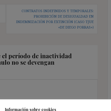
CONTRATOS INDEFINIDOS Y TEMPORALES:
PROHIBICIÓN DE DESIGUALDAD EN
INDEMNIZACIÓN POR EXTINCIÓN (CASO TJUE
«DE DIEGO PORRAS»)
el período de inactividad
nulo no se devengan
Información sobre cookies