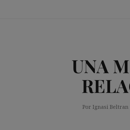
Saltar
al
contenido
UNA M
RELA
Por Ignasi Beltran