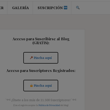
ER
GALERÍA
SUSCRIPCIÓN
Acceso para Suscribirse al Blog
(GRATIS):
Pincha aquí
Acceso para Suscriptores Registrados:
Pincha aquí
༺ ¡Únete a los más de 11.500 Suscriptores! ༺
[Con el registro aceptas la
Política de Privacidad
del blog]