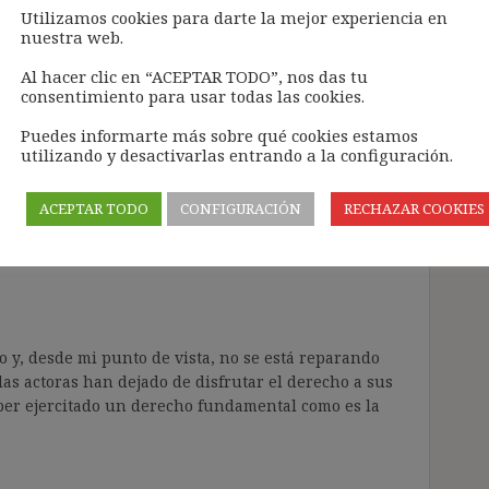
Utilizamos cookies para darte la mejor experiencia en
nuestra web.
 para que el empleador no se tome los derechos a
Al hacer clic en “ACEPTAR TODO”, nos das tu
consentimiento para usar todas las cookies.
Puedes informarte más sobre qué cookies estamos
Responder
utilizando y desactivarlas entrando a la configuración.
ACEPTAR TODO
CONFIGURACIÓN
RECHAZAR COOKIES
 y, desde mi punto de vista, no se está reparando
 las actoras han dejado de disfrutar el derecho a sus
er ejercitado un derecho fundamental como es la