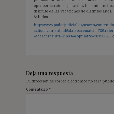
opta por la reincorporacion, llegando inclus
disfrute de las vacaciones de distintos años.
Saludos
http://www.poderjudicial.es/search/contenido
action=contentpdf&databasematch=TS&refer
=searchresults&links=&optimize=20190620&p
Deja una respuesta
Tu dirección de correo electrónico no será public
Comentario
*