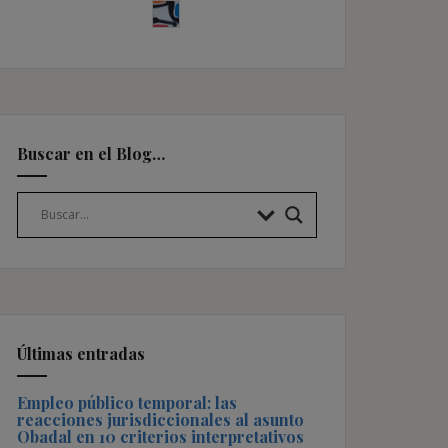
Buscar en el Blog…
Últimas entradas
Empleo público temporal: las
reacciones jurisdiccionales al asunto
Obadal en 10 criterios interpretativos