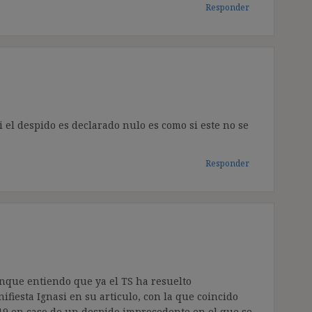
Responder
el despido es declarado nulo es como si este no se
Responder
unque entiendo que ya el TS ha resuelto
fiesta Ignasi en su articulo, con la que coincido
/19 en caso de un despido improcedente en el que se