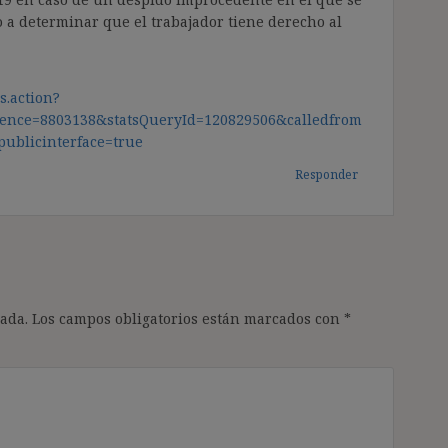
o a determinar que el trabajador tiene derecho al
s.action?
ence=8803138&statsQueryId=120829506&calledfrom
ublicinterface=true
Responder
ada.
Los campos obligatorios están marcados con
*