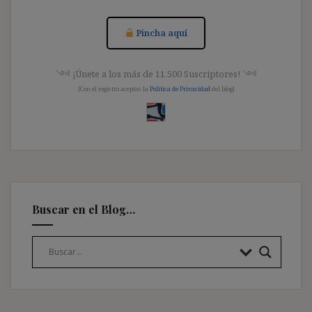
Pincha aquí
༺ ¡Únete a los más de 11.500 Suscriptores! ༺
[Con el registro aceptas la
Política de Privacidad
del blog]
Buscar en el Blog…