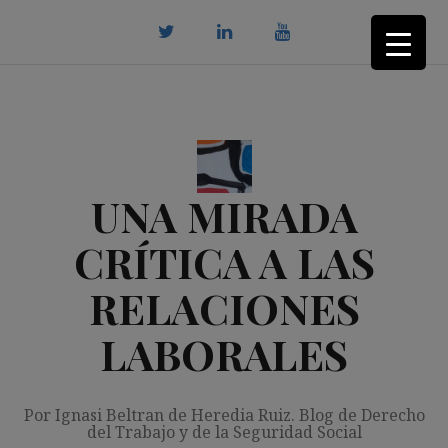
Saltar
al
contenido
twitter
Linkedin
youtube
UNA MIRADA
CRÍTICA A LAS
RELACIONES
LABORALES
Por Ignasi Beltran de Heredia Ruiz. Blog de Derecho
del Trabajo y de la Seguridad Social