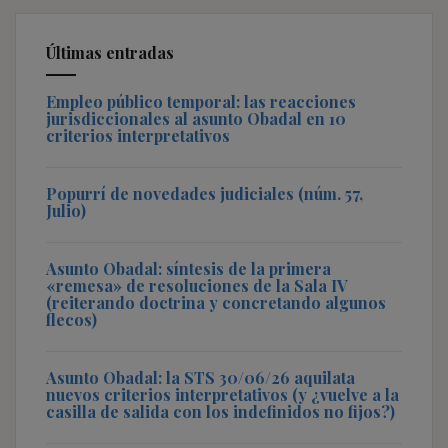
Últimas entradas
Empleo público temporal: las reacciones
jurisdiccionales al asunto Obadal en 10
criterios interpretativos
Popurrí de novedades judiciales (núm. 57,
Julio)
Asunto Obadal: síntesis de la primera
«remesa» de resoluciones de la Sala IV
(reiterando doctrina y concretando algunos
flecos)
Asunto Obadal: la STS 30/06/26 aquilata
nuevos criterios interpretativos (y ¿vuelve a la
casilla de salida con los indefinidos no fijos?)