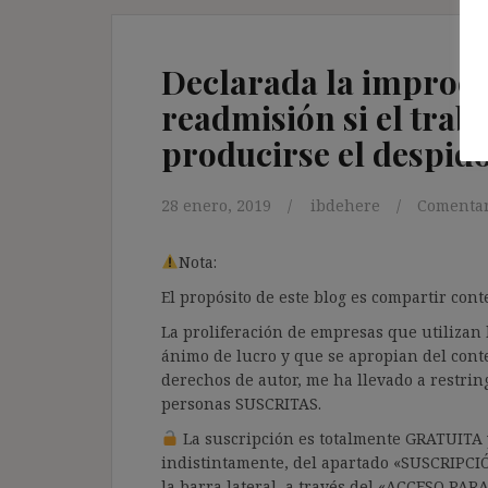
Declarada la improce
readmisión si el traba
producirse el despid
28 enero, 2019
ibdehere
Comentar
Nota:
El propósito de este blog es compartir co
La proliferación de empresas que utilizan l
ánimo de lucro y que se apropian del cont
derechos de autor, me ha llevado a restrin
personas SUSCRITAS.
La suscripción es totalmente GRATUITA y
indistintamente, del apartado «SUSCRIPCI
la barra lateral, a través del «ACCESO PA