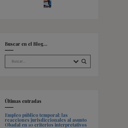
Buscar en el Blog…
Últimas entradas
Empleo público temporal: las
reacciones jurisdiccionales al asunto
Obadal en 10 criterios interpretativos