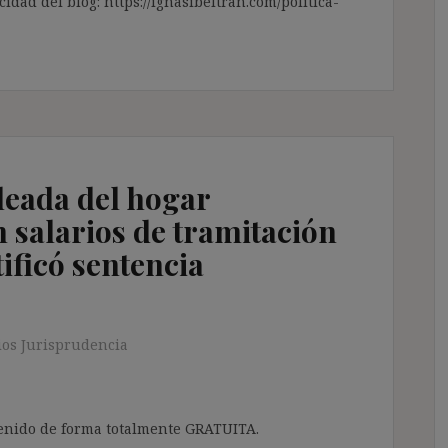
cidad del blog: https://ignasibeltran.com/politica-
eada del hogar
 salarios de tramitación
tificó sentencia
os Jurisprudencia
ntenido de forma totalmente GRATUITA.