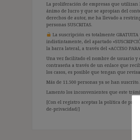
La proliferación de empresas que utilizan l
ánimo de lucro y que se apropian del cont
derechos de autor, me ha llevado a restrin
personas SUSCRITAS.
La suscripción es totalmente GRATUITA y
indistintamente, del apartado «SUSCRIPCI
la barra lateral, a través del «ACCESO PA
Una vez facilitado el nombre de usuario y e
contraseña a través de un enlace que recib
los casos, es posible que tengan que revis
Más de 11.500 personas ya se han suscrito.
Lamento los inconvenientes que este trámi
[Con el registro aceptas la política de priva
de-privacidad/]