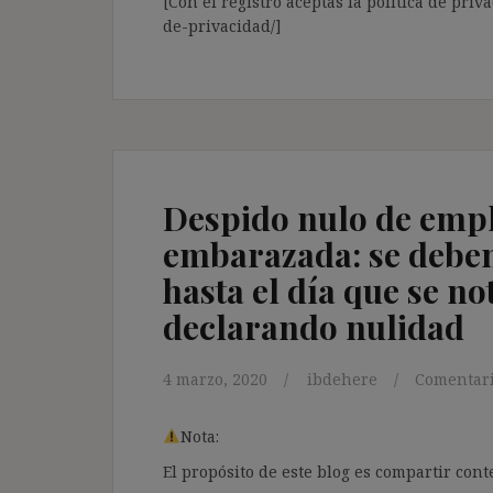
[Con el registro aceptas la política de priva
de-privacidad/]
Despido nulo de empl
embarazada: se deben
hasta el día que se no
declarando nulidad
4 marzo, 2020
ibdehere
Comentari
Nota:
El propósito de este blog es compartir co