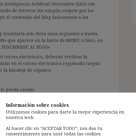
a Inteligencia Artificial Generativa (IAG) con
enido de terceros sin ningún respeto por los
gir el contenido del blog únicamente a las
 tramitarla solo lleva unos segundos a través,
ÓN» que aparece en la barra de MENÚ; o bien, en
RA SUSCRIBIRSE AL BLOG».
l correo electrónico, deberán verificar la
irán en el correo electrónico registrado (según
ar la bandeja de «Spam»).
te pueda causar.
cidad del blog: https://ignasibeltran.com/politica-
Información sobre cookies
Utilizamos cookies para darte la mejor experiencia en
nuestra web.
Al hacer clic en “ACEPTAR TODO”, nos das tu
consentimiento para usar todas las cookies.