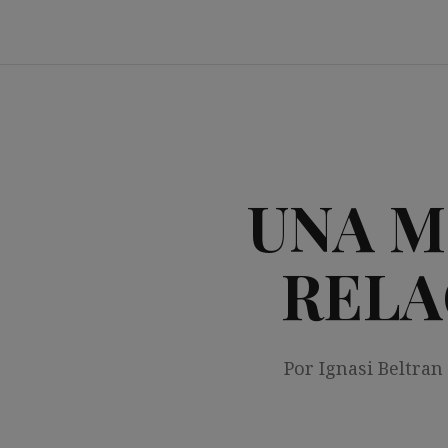
Saltar
al
contenido
UNA M
RELA
Por Ignasi Beltran