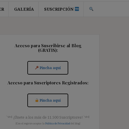
ER
GALERÍA
SUSCRIPCIÓN
Acceso para Suscribirse al Blog
(GRATIS):
Pincha aquí
Acceso para Suscriptores Registrados:
Pincha aquí
༺ ¡Únete a los más de 11.500 Suscriptores! ༺
[Con el registro aceptas la
Política de Privacidad
del blog]