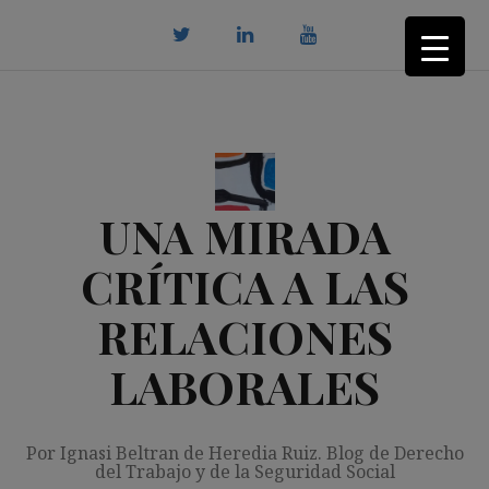
Saltar
al
contenido
twitter
Linkedin
youtube
UNA MIRADA
CRÍTICA A LAS
RELACIONES
LABORALES
Por Ignasi Beltran de Heredia Ruiz. Blog de Derecho
del Trabajo y de la Seguridad Social