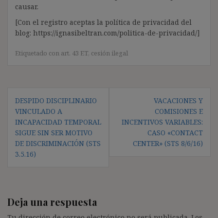
causar.
[Con el registro aceptas la política de privacidad del
blog: https://ignasibeltran.com/politica-de-privacidad/]
Etiquetado con
art. 43 ET
,
cesión ilegal
Navegación
DESPIDO DISCIPLINARIO
VACACIONES Y
de
VINCULADO A
COMISIONES E
entradas
INCAPACIDAD TEMPORAL
INCENTIVOS VARIABLES:
SIGUE SIN SER MOTIVO
CASO «CONTACT
DE DISCRIMINACIÓN (STS
CENTER» (STS 8/6/16)
3.5.16)
Deja una respuesta
Tu dirección de correo electrónico no será publicada.
Los