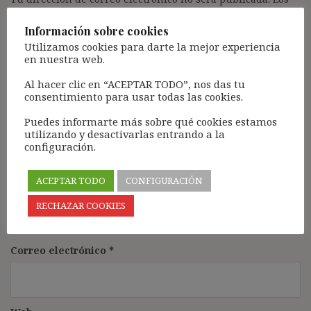
campos obligatorios están marcados con
*
Información sobre cookies
Comentario
*
Utilizamos cookies para darte la mejor experiencia
en nuestra web.
Al hacer clic en “ACEPTAR TODO”, nos das tu
consentimiento para usar todas las cookies.
Puedes informarte más sobre qué cookies estamos
utilizando y desactivarlas entrando a la
configuración.
ACEPTAR TODO
CONFIGURACIÓN
Nombre
*
RECHAZAR COOKIES
Correo electrónico
*