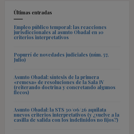
Últimas entradas
Empleo público temporal: las reacciones
jurisdiccionales al asunto Obadal en 10
criterios interpretativos
Popurrí de novedades judiciales (núm. 57,
Julio)
Asunto Obadal: síntesis de la primera
«remesa» de resoluciones de la Sala IV
(reiterando doctrina y concretando algunos
flecos)
Asunto Obadal: la STS 30/06/26 aquilata
nuevos criterios interpretativos (y ¿vuelve a la
casilla de salida con los indefinidos no fijos?)