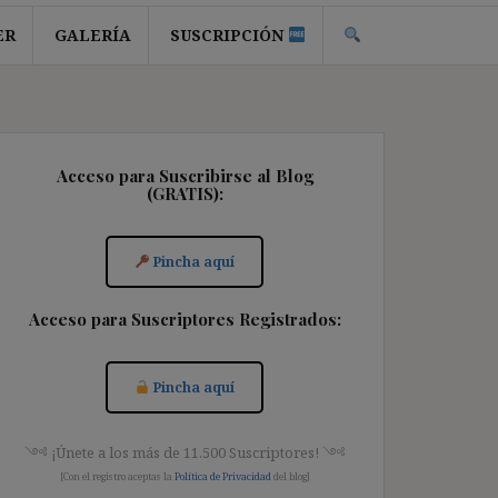
ER
GALERÍA
SUSCRIPCIÓN
Acceso para Suscribirse al Blog
(GRATIS):
Pincha aquí
Acceso para Suscriptores Registrados:
Pincha aquí
༺ ¡Únete a los más de 11.500 Suscriptores! ༺
[Con el registro aceptas la
Política de Privacidad
del blog]