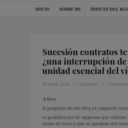
INICIO
SOBRE MI
ÍNDICES DEL BL
Sucesión contratos t
¿una interrupción de
unidad esencial del ví
20 abril, 2016
ibdehere
Comentari
Nota:
El propósito de este blog es compartir co
La proliferación de empresas que utilizan l
ánimo de lucro y que se apropian del cont