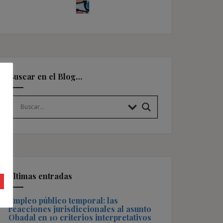
Buscar en el Blog…
Últimas entradas
Empleo público temporal: las
reacciones jurisdiccionales al asunto
Obadal en 10 criterios interpretativos