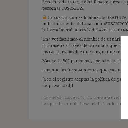
derechos de autor, me ha llevado a restrin
personas SUSCRITAS.
La suscripción es totalmente GRATUITA y
indistintamente, del apartado «SUSCRIPCI
la barra lateral, a través del «ACCESO PA
Una vez facilitado el nombre de usuario y e
contraseña a través de un enlace que recib
los casos, es posible que tengan que revis
Más de 11.500 personas ya se han suscrito.
Lamento los inconvenientes que este trámi
[Con el registro aceptas la política de priva
de-privacidad/]
Etiquetado con
art. 15 ET
,
contrato eventua
temporales
,
unidad esencial vínculo contr