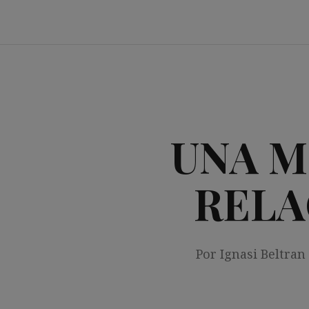
Saltar
al
contenido
UNA M
RELA
Por Ignasi Beltran