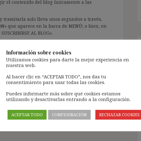
gir el contenido del blog únicamente a las
 tramitarla solo lleva unos segundos a través,
ÓN» que aparece en la barra de MENÚ; o bien, en
RA SUSCRIBIRSE AL BLOG».
l correo electrónico, deberán verificar la
irán en el correo electrónico registrado (según
Información sobre cookies
ar la bandeja de «Spam»).
Utilizamos cookies para darte la mejor experiencia en
nuestra web.
Al hacer clic en “ACEPTAR TODO”, nos das tu
te pueda causar.
consentimiento para usar todas las cookies.
cidad del blog: https://ignasibeltran.com/politica-
Puedes informarte más sobre qué cookies estamos
utilizando y desactivarlas entrando a la configuración.
l
,
contrato fijo-discontinuo
,
sucesión contratos
actual
ACEPTAR TODO
CONFIGURACIÓN
RECHAZAR COOKIES