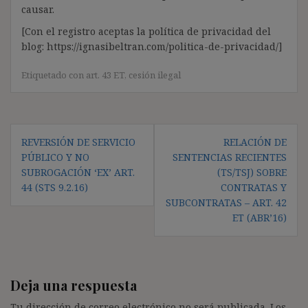
causar.
[Con el registro aceptas la política de privacidad del
blog: https://ignasibeltran.com/politica-de-privacidad/]
Etiquetado con
art. 43 ET
,
cesión ilegal
Navegación
REVERSIÓN DE SERVICIO
RELACIÓN DE
de
PÚBLICO Y NO
SENTENCIAS RECIENTES
entradas
SUBROGACIÓN ‘EX’ ART.
(TS/TSJ) SOBRE
44 (STS 9.2.16)
CONTRATAS Y
SUBCONTRATAS – ART. 42
ET (ABR’16)
Deja una respuesta
Tu dirección de correo electrónico no será publicada.
Los