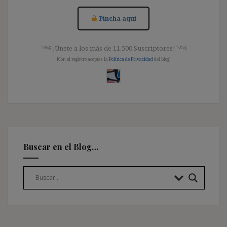
Pincha aquí
༺ ¡Únete a los más de 11.500 Suscriptores! ༺
[Con el registro aceptas la
Política de Privacidad
del blog]
Buscar en el Blog…