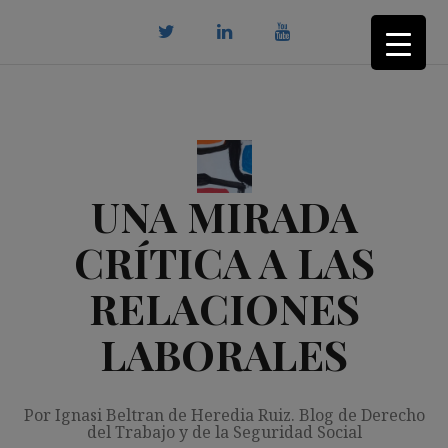
Saltar
al
contenido
twitter
Linkedin
youtube
UNA MIRADA
CRÍTICA A LAS
RELACIONES
LABORALES
Por Ignasi Beltran de Heredia Ruiz. Blog de Derecho
del Trabajo y de la Seguridad Social