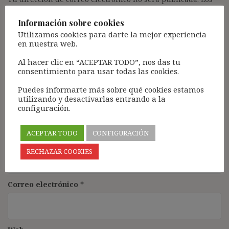
campos obligatorios están marcados con
*
Información sobre cookies
Comentario
*
Utilizamos cookies para darte la mejor experiencia
en nuestra web.
Al hacer clic en “ACEPTAR TODO”, nos das tu
consentimiento para usar todas las cookies.
Puedes informarte más sobre qué cookies estamos
utilizando y desactivarlas entrando a la
configuración.
ACEPTAR TODO
CONFIGURACIÓN
Nombre
*
RECHAZAR COOKIES
Correo electrónico
*